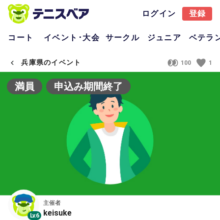
ログイン
登録
コート
イベント･大会
サークル
ジュニア
ベテラ
兵庫県のイベント
100
1
満員
申込み期間終了
主催者
keisuke
Lv.6