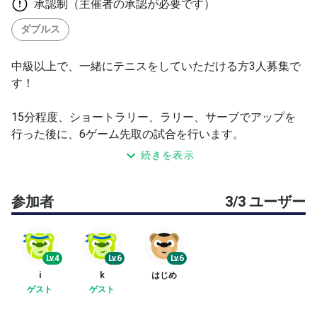
承認制（主催者の承認が必要です）
ダブルス
中級以上で、一緒にテニスをしていただける方3人募集で
す！
15分程度、ショートラリー、ラリー、サーブでアップを
行った後に、6ゲーム先取の試合を行います。
※参加者が4人未満の場合はご希望に合わせてシングルス
続きを表示
の試合、もしくは練習をメインに行います。
参加者
3/3 ユーザー
参加費は、900円~1400です。
一緒に楽しくテニスをしましょう！
Lv.4
Lv.6
Lv.6
ご参加お待ちしております。
i
k
はじめ
ゲスト
ゲスト