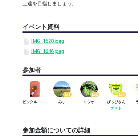
上達を目指しましょう。
イベント資料
IMG_1628.jpeg
IMG_1646.jpeg
参加者
Lv.1
Lv.2
Lv.4
ピックル とも
みぃ
ミツオ
ぴっぴさん
ゲスト
参加金額についての詳細