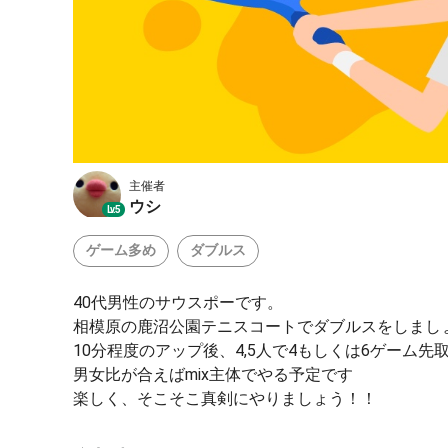
主催者
ウシ
Lv.5
ゲーム多め
ダブルス
40代男性のサウスポーです。
相模原の鹿沼公園テニスコートでダブルスをしまし
10分程度のアップ後、4,5人で4もしくは6ゲーム先
男女比が合えばmix主体でやる予定です
楽しく、そこそこ真剣にやりましょう！！