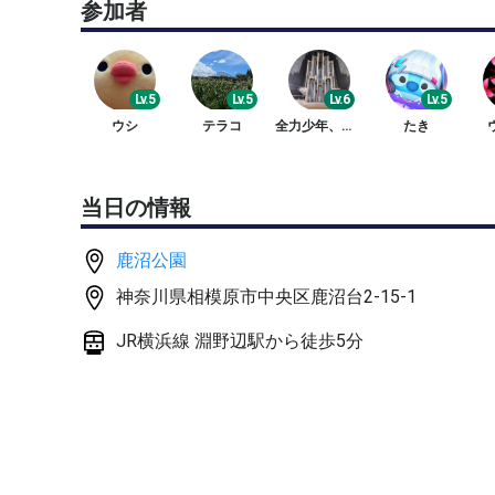
参加者
Lv.5
Lv.5
Lv.6
Lv.5
ウシ
テラコ
全力少年、グリーンラケット
たき
当日の情報
鹿沼公園
神奈川県相模原市中央区鹿沼台2-15-1
JR横浜線 淵野辺駅から徒歩5分