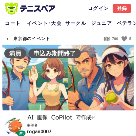
ログイン
登録
コート
イベント･大会
サークル
ジュニア
ベテラ
東京都のイベント
700
5
満員
申込み期間終了
主催者
rogan0007
Lv.5