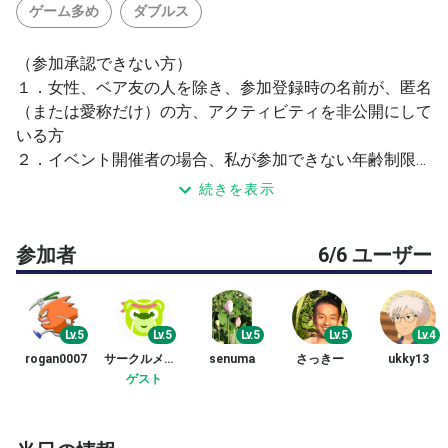
ゲーム多め
ダブルス
（参加承認できない方）
１．女性、ベア友の人を除き、参加登録時の名前が、匿名
（または愛称だけ）の方、アクティビティを非公開にして
いる方
２．イベント開催者の場合、私が参加できない年齢制限を
されている方。
続きを表示
３．晴れ男の私より強力な雨男、雨女の方
（本イベントの概要）
参加者
6/6 ユーザー
・年齢、性別は、問いません。但し、ケガ、病気などで故
障されていないこと、各自のレベルで全力で走れることを
条件とさせて頂きます。
・レベルとしては、ダブルスの試合が楽しめる程度のスキ
Lv.5
Lv.5
Lv.5
Lv.5
Lv.4
ル、即ち、ストロークでのラリー、サーブ、ボレーなどの
rogan0007
サークルメンバー1
senuma
さっきー
ukky13
テニスベアでのレベル４(初中級）以上のスキルをお持ち
ゲスト
の方の参加をお願いします。
・20分位各種ウォーミングアップ練習をしてから、残り
の時間、ダブルスの試合をします。