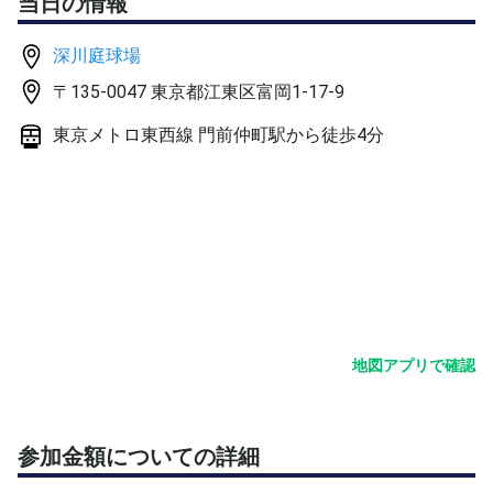
当日の情報
（補足事項）
・ガチンコテニスとは、ほど遠いエンジョイテニスです。
深川庭球場
女性も、ではなく、女性は大歓迎です。
〒135-0047 東京都江東区富岡1-17-9
・潮見庭球場は、オムニでも、クレイでも、固いハードで
もないデコターフです。
東京メトロ東西線 門前仲町駅から徒歩4分
以上
地図アプリで確認
参加金額についての詳細