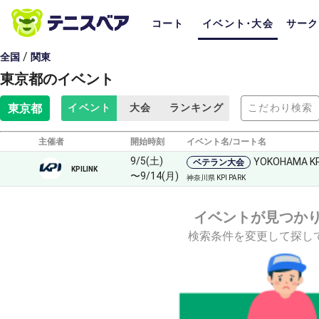
コート
イベント･大会
サーク
/
全国
関東
東京都のイベント
東京都
イベント
大会
ランキング
こだわり検索
主催者
開始時刻
イベント名/コート名
9/5(土)
YOKOHAMA K
ベテラン大会
KPILINK
〜9/14(月)
神奈川県 KPI PARK
イベントが見つか
検索条件を変更して探し