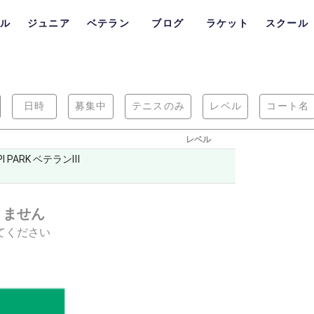
ル
ジュニア
ベテラン
ブログ
ラケット
スクール
日時
募集中
テニスのみ
レベル
コート名
レベル
PI PARK ベテランⅢ
りません
てください