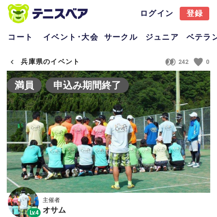
ログイン
登録
コート
イベント･大会
サークル
ジュニア
ベテラ
兵庫県のイベント
242
0
満員
申込み期間終了
主催者
オサム
Lv.4