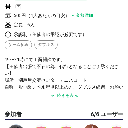
1面
500円（1人あたりの目安）
金額詳細
定員：6人
承認制（主催者の承認が必要です）
ゲーム多め
ダブルス
19〜21時にて１面開催です。
【主催者出張で不在の為、代行となることご了承くださ
い】
場所：潮芦屋交流センターテニスコート
自称一般中級レベル程度以上の方、ダブルス練習、お願い
します。
続きを表示
定員になり次第、締め切らせて頂きます。全体の定員MA
X６名様です。
参加者
6/6 ユーザー
ダブルスの試合を４ゲームのみ（ノーアド）で回していき