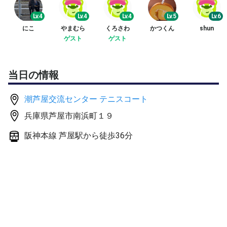
ます。
初回の試合のみ、サービス練習４本し、すぐに試合を始め
Lv.4
Lv.4
Lv.4
Lv.5
Lv.6
ます。
にこ
やまむら
くろさわ
かつくん
shun
宜しくお願い致します(^○^)
ゲスト
ゲスト
参加費はコート代、ボール代の割り勘で、 だいたい２時
間で500円程度の予定です。
（参加人数等で変動します。ご了承ください）
当日の情報
潮芦屋交流センター テニスコート
兵庫県芦屋市南浜町１９
阪神本線 芦屋駅から徒歩36分