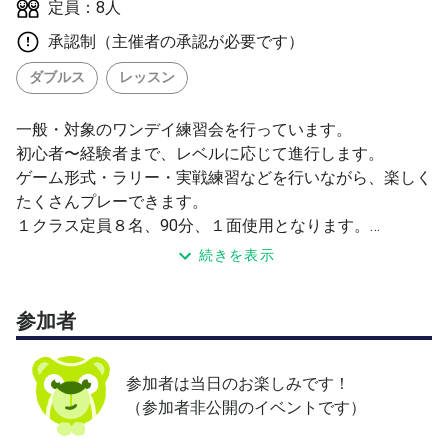
定員：8人
承認制（主催者の承認が必要です）
ダブルス
レッスン
一般・対象のワンデイ練習会を行っています。
初心者〜経験者まで、レベルに応じて進行します。
ゲーム形式・ラリー・実戦練習などを行いながら、楽しく
たくさんプレーできます。
１クラス定員８名、90分、１面使用となります。
※レベル・年齢・時間帯の詳細はお問い合わせください。
続きを表示
■開催日
第1・3土曜日
参加者
参加者は当日のお楽しみです！
（参加者非公開のイベントです）