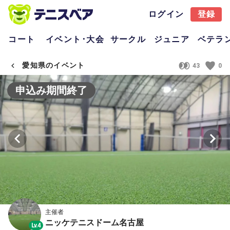
ログイン
登録
コート
イベント･大会
サークル
ジュニア
ベテラ
愛知県のイベント
43
0
申込み期間終了
主催者
ニッケテニスドーム名古屋
Lv.4