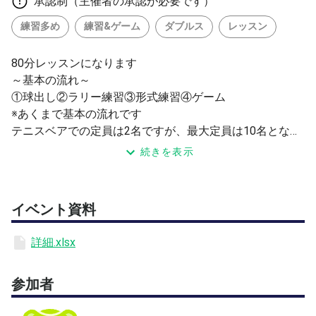
承認制（主催者の承認が必要です）
練習多め
練習&ゲーム
ダブルス
レッスン
80分レッスンになります
～基本の流れ～
①球出し②ラリー練習③形式練習④ゲーム
※あくまで基本の流れです
テニスベアでの定員は2名ですが、最大定員は10名となり
ます
続きを表示
その他詳細につきましては、添付ファイルをご覧ください
※添付ファイルをしっかり確認し、内容を把握した上での
参加をお願い致します。
イベント資料
※４面と書いてありますが、施設に４面あるという記載で
す
詳細.xlsx
レッスンは１面にて行いますので、お間違いないようお
願い致します。
参加者