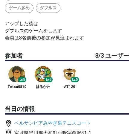
ゲーム多め
ダブルス
アッブした後は
ダブルスのゲームをします
会員は8名前後の参加が見込まれます
参加者
3/3 ユーザー
Lv.5
Lv.5
Lv.5
Tetsu0810
はるかわ
AT120
当日の情報
ベルサンピアみやぎ泉テニスコート
宮城県黒川郡大和町小野字前沢31-1