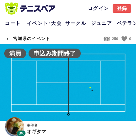
ログイン
登録
コート
イベント･大会
サークル
ジュニア
ベテラ
宮城県のイベント
250
0
満員
申込み期間終了
主催者
オギタマ
Lv.6