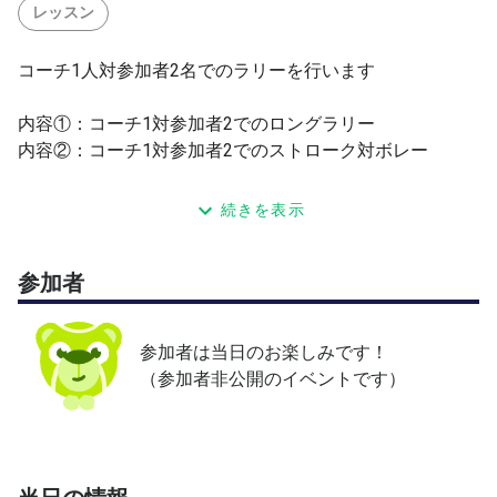
レッスン
コーチ1人対参加者2名でのラリーを行います
内容①：コーチ1対参加者2でのロングラリー
内容②：コーチ1対参加者2でのストローク対ボレー
特記事項
続きを表示
1名の場合は参加者の方の指定したラリーを行います。
内容を変更させて頂く場合がございます。その際は事前に
参加者
申込者へ連絡致します。
油布将也
参加者は当日のお楽しみです！
戦績：2013年インターハイシングルスベスト16
（参加者非公開のイベントです）
2016年岩手国体出場（栃木県代表選手として出場） 2023
年13週目日本ランキング87位