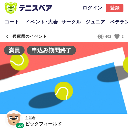
ログイン
登録
コート
イベント･大会
サークル
ジュニア
ベテラ
兵庫県のイベント
402
2
満員
申込み期間終了
主催者
ビックフィールド
Lv.4