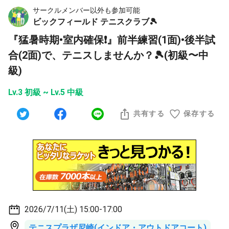
サークルメンバー以外も参加可能
ビックフィールド テニスクラブ🎾
『猛暑時期•室内確保❗️』前半練習(1面)•後半試
合(2面)で、テニスしませんか？🎾(初級〜中
級)
Lv.3 初級 ~ Lv.5 中級
共有する
保存する
2026/7/11(土) 15:00-17:00
テニスプラザ尼崎(インドア・アウトドアコート)