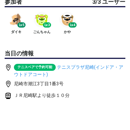
参加者
3/3 ユーザー
実施のため、女性の参加者を募集します🙆‍♀️（参加人数、
男女比率などで男性の方も参加いただける場合があります
🙆‍♂️）
Lv.5
Lv.3
Lv.4
［日時］7/11(土)15〜17時
ダイキ
ごんちゃん
かや
［場所］テニスプラザ尼崎・室内コート
尼崎市潮江3-1-3 JR尼崎駅から徒歩10分
当日の情報
［コート］カーペットコート(前半1面・後半2面)
テニスプラザ尼崎(インドア・ア
テニスベアで予約可能
※カーペット用シューズがない場合は、ハー
ウトドアコート)
ドコート用、
尼崎市潮江3丁目1番3号
オールラウンド用のシューズでも大丈夫で
す。
ＪＲ尼崎駅より徒歩１０分
テニスコートでレンタルシューズあり（3
30円）👟
［費用］1,200円ぐらい