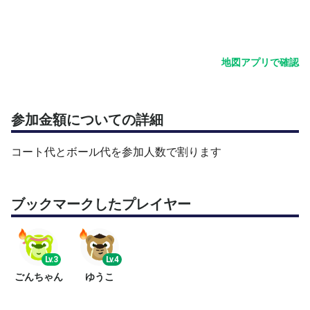
［内容］①15:00〜16:00 練習(1面)
ラリー、ボレーストローク、サーブリター
ン、形式などの練習を行い
ます🏸
地図アプリで確認
②16:00〜17:00 試合(2面)
参加者でゲームを回します。参加人数によ
り、4ゲームのみノーアド
参加金額についての詳細
バンテージ方式、タイブレークマッチ、チャ
ンピオンゲームで試合を
コート代とボール代を参加人数で割ります
回す場合があります🏸
室内コートで2時間、爽やかに汗を流しましょう❗️
ブックマークしたプレイヤー
テニス後に、希望者で打ち上げをします🍻
皆さまの参加をお待ちしています🎾
Lv.3
Lv.4
ごんちゃん
ゆうこ