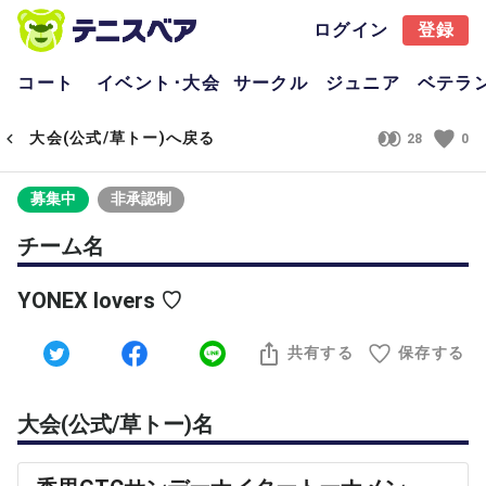
ログイン
登録
コート
イベント･大会
サークル
ジュニア
ベテラ
大会(公式/草トー)へ戻る
28
0
募集中
非承認制
チーム名
YONEX lovers ♡
共有する
保存する
大会(公式/草トー)名