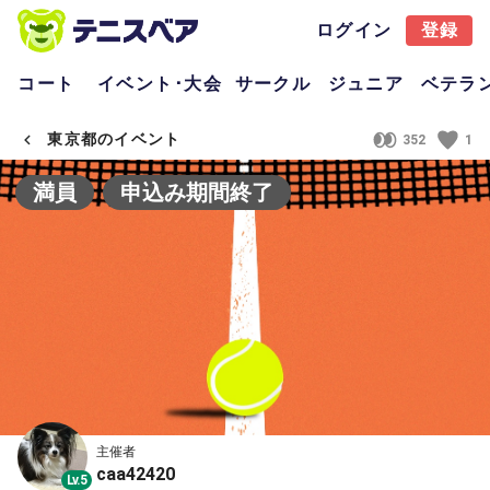
ログイン
登録
コート
イベント･大会
サークル
ジュニア
ベテラ
東京都のイベント
352
1
満員
申込み期間終了
主催者
caa42420
Lv.5