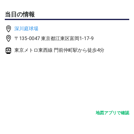
ドタキャンの無いようにお願いします。
当日の情報
対象：
Lv.5～（スクールであれば中上級以上が目安です。）
深川庭球場
楽しくプレーして頂ける常識的なマナーをお持ちの方であ
〒135-0047 東京都江東区富岡1-17-9
れば、年齢・性別は問いません。
上手な方は胸を貸して頂くことになりますが大歓迎です。
東京メトロ東西線 門前仲町駅から徒歩4分
集合：
開始時間までに指定したコートに集合して下さい。
注意事項：
雨天の場合は1時間前を目安に連絡をさせていただきま
す。
練習ボールは主催者が用意します。
地図アプリで確認
開催中の怪我や器具破損等はすべて自己責任でお願いしま
す。