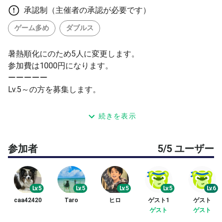
承認制（主催者の承認が必要です）
ゲーム多め
ダブルス
暑熱順化にのため5人に変更します。
参加費は1000円になります。
ーーーーー
Lv.5～の方を募集します。
内容：
続きを表示
15分程度アップ後、時間まで6 or 4ゲーム先取のダブルス
ゲームを行います。
参加者
5/5 ユーザー
定員：
4～5名(主催者、主催者枠込み)
当初4名で募集し、予想気温によっては5名に変更しま
Lv.5
Lv.5
Lv.5
Lv.5
Lv.6
す。
caa42420
Taro
ヒロ
ゲスト1
ゲスト
4名未満の場合は、練習＆シングルスになります。
ゲスト
ゲスト
他でも募集していますので募集人数は変わります。