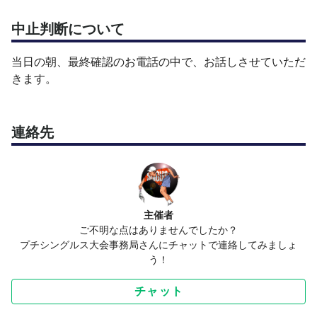
を離れることもできない。
⇒テニスと言うのはそういうスポーツだから仕方ないので
中止判断について
すが、私は過去に別のスポーツをやっており、開始時間が
決まっていたため余裕を持ってコンビニに行けたり、開始
当日の朝、最終確認のお電話の中で、お話しさせていただ
時間から逆算して食事をしたり、充分なアップをしたりと
きます。
貴重な時間を有効に使うことができました。
と言う具合に、たくさんの不満を感じておりました。
連絡先
だから・・・この大会はそんなイヤな思いをしなくて済む
ようにこだわって作りました！
（だって、働いている人や学校に行ってる人にとっては、
主催者
休日は、仕事や勉強を頑張った分のご褒美のようなもので
ご不明な点はありませんでしたか？
すから。）
プチシングルス大会事務局さんにチャットで連絡してみましょ
う！
当日は、参加された皆さんに、なるべく平等に楽しみなが
チャット
ら試合の経験を積んでいただけるように変則的なルールで
試合を行います。