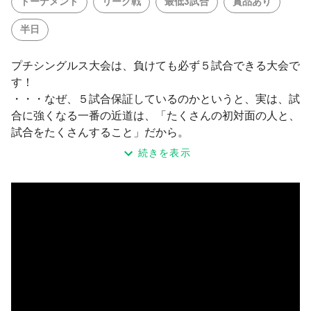
トーナメント
リーグ戦
最低3試合
賞品あり
半日
プチシングルス大会は、負けても必ず５試合できる大会で
す！
・・・なぜ、５試合保証しているのかというと、実は、試
合に強くなる一番の近道は、「たくさんの初対面の人と、
試合をたくさんすること」だから。
そのために「楽しみながら強くなっていただけるような
続きを表示
場」を、提供しております！
年齢や性別、それにテニス経験も問いませんので気軽にお
越しください！皆様のお越しをお待ちしております！
・・・・・・・・・・・・・・・・・・・・・・・・・・・
テニスは楽しくやりたいものです。
でも、悲しいことに、いつも練習してばかりいると試合は
苦手になってしまいます。