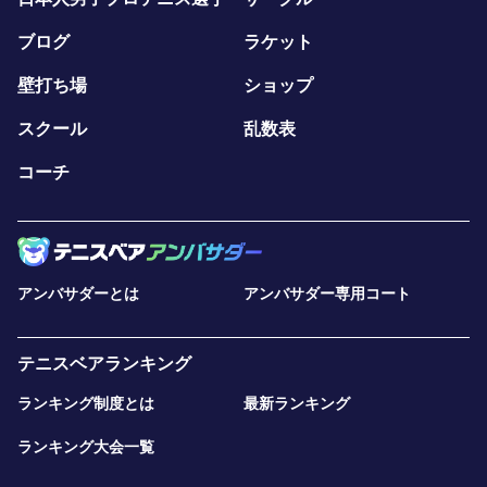
ブログ
ラケット
なお、試合時間に関してですが、短すぎると思われる方も
多いと思います。
壁打ち場
ショップ
確かに、普通の試合と比べると短いです。
スクール
乱数表
コーチ
でも、時間以上に試合の中身を濃くするある仕掛けがござ
いますので、思ったよりも内容の濃いゲームができるよう
です。
実際、以前の大会に来てくださった方からもこのような感
アンバサダーとは
アンバサダー専用コート
想をいただきました。
「参加する前は、試合時間がちょっと短いかなと思ってい
テニスベアランキング
たけど、いざやってみると結構いい汗かけました。
ランキング制度とは
最新ランキング
ありがとうございました。」
ランキング大会一覧
（HHさん 川崎市）