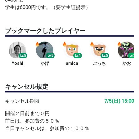
学生は6000円です。（要学生証提示）
などなど。
さらに、非常識を承知で、わがままを言わせていただく
ブックマークしたプレイヤー
と、
・ 朝が早すぎる⇒休日くらいはゆっくり寝させて欲し
Lv.5
Lv.5
Lv.4
Lv.5
Lv.3
い・・・
Yoshi
かげ
amica
ごっち
かお
・ せっかく早起きしてきたのに前の試合が長引くと、自
分の最初の試合まで平気で2時間ぐらい待たされる。
キャンセル規定
⇒貴重な休日の時間ですので、もっと有効に使いたいで
す。
キャンセル期限
7/5(日) 15:00
・ 試合の進行状況により、自分の番がいつ回ってくる
開催２日前まで０円
か、不明確。
前日は、参加費の５０％
ドキドキしながら前の試合の進行を何度もチェックしなけ
当日キャンセルは、参加費の１００％
ればならないし、失格になりたくありませんから、その場