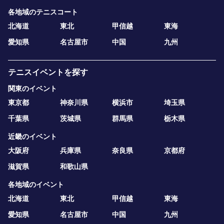
・ YMさん(男性)：豊島区３位！
各地域のテニスコート
・ SSさん(女性)：さいたま市Bクラス優勝！＆戸田市本
北海道
東北
甲信越
東海
戦出場で次の年の本戦ストレートイン確定！
愛知県
名古屋市
中国
九州
・ AOさん(女性)：戸田市本戦出場で来年の本戦ストレー
トイン確定！
・ TEさん(男性)：千葉県大会１回戦突破！
テニスイベントを探す
・ YYさん(男性)：ベルウッドシングルス優勝！
関東のイベント
・ KAさん(男性)：船橋市民大会準優勝！
東京都
神奈川県
横浜市
埼玉県
・ HFさん（女性）：渋谷区民大会２・優勝！
・ SHさん（男性）：つくば市民大会準優勝！
千葉県
茨城県
群馬県
栃木県
・ TEさん（男性）：松戸市民大会3位入賞！
近畿のイベント
大阪府
兵庫県
奈良県
京都府
などなど他にもたくさんあります。。。。
滋賀県
和歌山県
とにかく、常連の皆さん、回を重ねるごとに、試合巧者に
各地域のイベント
なっていくんです。
北海道
東北
甲信越
東海
なぜ、このような結果が出るのかと言いますと、この大会
愛知県
名古屋市
中国
九州