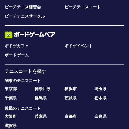
できました。
ビーチテニス練習会
ビーチテニスコート
そして、何より楽しめました。ありがとうございまし
ビーチテニスサークル
た。」（吉川様 千葉市 男性）
「友達が誘ってくれたのですが、あまりうまくない私で
も、時間制というルールで楽しく参加できました。
ボドゲカフェ
ボドゲイベント
普段こんなに試合ができないので嬉しかったです。
ボードゲーム
初心者に優しい感じが良かったです。
テニスコートを探す
また是非参加させて下さい。
ありがとうございました。」（榎様 千葉市 女性）
関東のテニスコート
東京都
神奈川県
横浜市
埼玉県
さらに、時間制の効用として、プチシングルス大会で試合
千葉県
群馬県
茨城県
栃木県
経験を積んだ人たちが、目に見えて試合慣れし、どんどん
強くなり、たくさんの結果を残してくれました！！
近畿のテニスコート
大阪府
兵庫県
京都府
奈良県
その一部をご紹介させていただきますと・・・
滋賀県