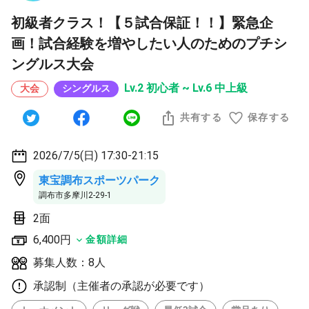
初級者クラス！【５試合保証！！】緊急企
画！試合経験を増やしたい人のためのプチシ
ングルス大会
Lv.2 初心者 ~ Lv.6 中上級
大会
シングルス
共有する
保存する
2026/7/5(日) 17:30-21:15
東宝調布スポーツパーク
調布市多摩川2-29-1
2面
6,400円
金額詳細
募集人数：8人
承認制（主催者の承認が必要です）