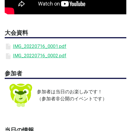
と、言うか私の場合は試合が嫌いです。(特にシングル
ス。)なぜかというと、普段のテニスが全然できないから
です。コート事情のせいもあって、あんまりにも、練習と
試合のバランスが悪いために、こんなことがおきるようで
大会資料
す。
IMG_20220716_0001.pdf
バランスをとるために、草トーナメントに出ればいい。そ
IMG_20220716_0002.pdf
う、思われるかもしれません。
でも、実際、草トーナメントには、私もいくつか出ました
参加者
が、こんな不満を抱かされました。
参加者は当日のお楽しみです！
・ 参加している選手のレベルが合わない
（参加者非公開のイベントです）
⇒なぜこのクラスにいるのか分からないような、やたらと
強い人に予選で当たってしまうと、当然ながら予選を突破
できず、会場をあとにしなければならなくなった。
この日は、大会のために一日予定を空けておいたにもかか
わらず、お昼前に今日の予定が終わってしまい、暇な時間
当日の情報