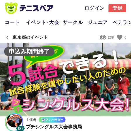
ログイン
登録
コート
イベント･大会
サークル
ジュニア
ベテラ
東京都のイベント
238
6
申込み期間終了
主催者
アンバサダー
プチシングルス大会事務局
Lv.7