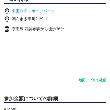
が私のもとにやってきてしまった。
東宝調布スポーツパーク
・ エントリー代が高い
調布市多摩川2-29-1
⇒勝ち残ればたくさん試合が出来るので、割安になります
が、予選落ちしてしまうと、結果的に割高になってしまい
京王線 西調布駅から徒歩16分
ます。
・ 一人で参加したので当然知り合いなどいるはずもない
のですが、気がつくと最後まで一人っきりでほとんど誰と
も会話できずに帰らされることがあった。
⇒何人かに話しかけても、愛想の無い反応をされると話し
かける気もなくなってしまいます。
・・・同じ趣味の人が集まっているのに、寂しくてつまら
ないと思いました。
地図アプリで確認
・ 大会のスタッフが仲間内で盛り上がっていて、選手を
お客様だと思っていない。
参加金額についての詳細
⇒高いエントリー代を払っているんだから、もっと気を使
って欲しい！
6400円。