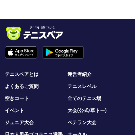
具体的には、合計１６人でのプレーを予定しており４人ず
つのリーグ戦のあと、各リーグの順位別でのトーナメント
を行う予定です。
試合は、予選は１５分マッチ、順位別トーナメントは２０
分マッチを予定しています。
不完全な形ですが、一人当たり最低５試合はできます。
テニスベアとは
運営者紹介
もし、レベルの違う人と予選で当たって負けたとしても、
決勝ではよりレベルの近い人と戦うようにドローを組んで
よくあるご質問
テニスレベル
おりますので、最後まで楽しんでいただけるはずです。
(５試合保証ですから、途中で帰る必要もありません！)
空きコート
全てのテニス場
イベント
大会(公式/草トー)
さらに、時間制ということで試合開始時間がすべて決まっ
ておりますので、余裕を持ってコンビニに行ったり、食事
ジュニア大会
ベテラン大会
を摂ったりと、自分なりに空いた時間を有効に使っていた
だくことが可能です。
日本人男子プロテニス選手
サークル