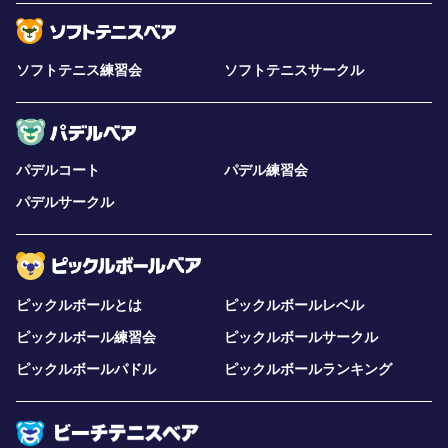
「試合時間が一見短く感じますが、実際にやってみると。
十分なテニスができ、また様々な人と試合することが出来
ソフトテニス練習会
ソフトテニスサークル
たので、非常に楽しかったです。
また、シングルスの戦い方を学ぶことができました。また
参加したいです。」
（RMさん 目黒区）
パデルコート
パデル練習会
「・待ちが短いのが良いです。
パデルサークル
・ゲームの時間が短いので、最初から集中する良い練習に
なります。
・色々なタイプの人と続々できるのが良いと思います。」
（SSさん 葛飾区）
ピックルボールとは
ピックルボールレベル
ピックルボール練習会
ピックルボールサークル
「僕は、大学のテニス部に所属していますが、練習試合不
足で悩んでいました。
ピックルボールパドル
ピックルボールランキング
しかしながら、今日は試合数をこなすことができ、様々な
プレースタイルの人と試合することができました。
また、時間制の試合は１試合１試合を集中してやることが