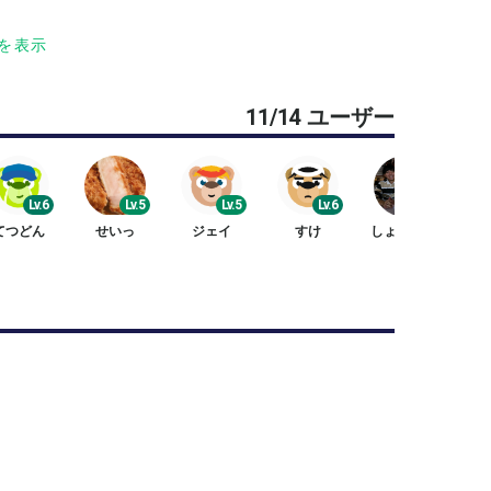
を表示
11/14 ユーザー
🏃‍♀️
Lv.6
Lv.5
Lv.5
Lv.6
Lv.5
は時間で管理します。
てつどん
せいっ
ジェイ
すけ
しょうご 🐊
までやります！（全員回らないかもしれませんご了
す
どお願いします。
またはレベルが足りないと判断した場合はこちらか