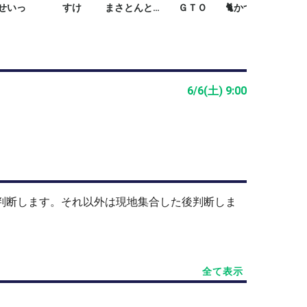
せいっ
すけ
まさとんとん
ＧＴＯ
🐈かつぽよ🐢
6/6(土) 9:00
止判断します。それ以外は現地集合した後判断しま
全て表示