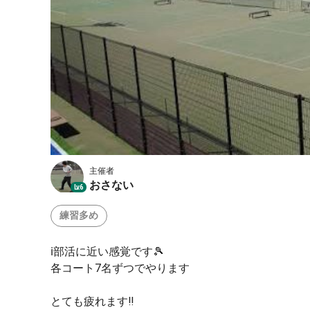
主催者
おさない
Lv.6
練習多め
ℹ️部活に近い感覚です🎾
各コート7名ずつでやります
とても疲れます‼️