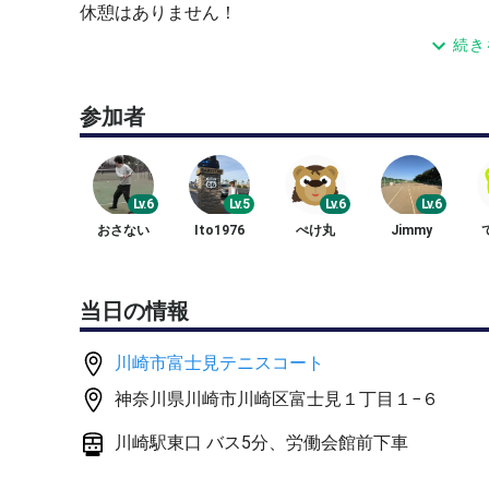
休憩はありません！
ローテーションの時などに水など飲んでいきます
続き
👉水は2リットルおすすめです！！
参加者
いきなりストロークから始めます
メニュー📖
①各自ストレッチ！ランニングを時間になったら始めます
Lv.6
Lv.5
Lv.6
Lv.6
②ストローク（クロス）60分〜70分👉人数次第で
おさない
Ito1976
ぺけ丸
Jimmy
③サーブ&レシーブ👉時間管理で余り時間いっぱい
承ください）
迷ったら参加してみてください！
当日の情報
👉練習内容がキツくなっております
川崎市富士見テニスコート
途中で無理せず休憩を申告してください
神奈川県川崎市川崎区富士見１丁目１−６
また走れる方、1バウンドで取れる方お待ちしてま
⚠️球を拾わない方がたまにおられますがご協力のほ
川崎駅東口 バス5分、労働会館前下車
ℹ️プロフィールが未記入、レベルなど書いてない方