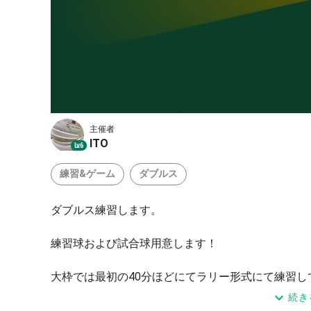
主催者
ITO
Lv.6
練習&ゲーム
ダブルス
ダブルス練習します。
練習球および試合球用意します！
大枠では最初の40分ほどにてラリー形式にて練習
と思います。
続き