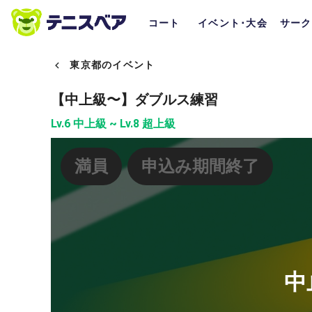
コート
イベント･大会
サーク
東京都のイベント
【中上級〜】ダブルス練習
Lv.6 中上級 ~ Lv.8 超上級
満員
申込み期間終了
中