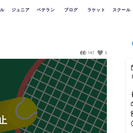
ル
ジュニア
ベテラン
ブログ
ラケット
スクール
147
2
止