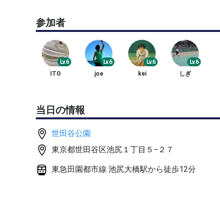
・ミニラリー
参加者
・ボレーボレー
・ロングラリー ストレート、クロス
・ボレスト
・ロブスマ
Lv.6
Lv.6
Lv.6
Lv.6
・サーブリターン
ITO
joe
kei
しぎ
・ゲーム形式
といってもガチガチにやるつもりもないので、参加
当日の情報
いと思います。
世田谷公園
戦績は必要ないですが、2時間しっかり打てる方、
東京都世田谷区池尻１丁目５−２７
他の参加の方とのレベルを鑑みて承認までお時間い
さい。
東急田園都市線 池尻大橋駅から徒歩12分
開催5日前にて参加希望者がいない場合、イベント