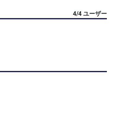
4/4 ユーザー
の方のご希望次第で他の練習などもやっていきた
走れる方で募集いたします。
ただく場合がございますので、その点ご了承くだ
を消す場合がありますのでご容赦ください。