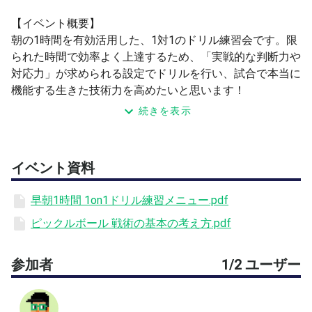
【イベント概要】
朝の1時間を有効活用した、1対1のドリル練習会です。限
られた時間で効率よく上達するため、「実戦的な判断力や
対応力」が求められる設定でドリルを行い、試合で本当に
機能する生きた技術力を高めたいと思います！
続きを表示
昨今の事故事例を踏まえ、眼鏡・アイガードの着用は必須
とさせてください。ボールは当方で持参します。
イベント資料
テニスベアで初めて練習会を主催させていただきます。進
行等で不手際や至らない点があるかもしれませんが、多め
早朝1時間 1on1ドリル練習メニュー.pdf
に見ていただけますと幸いです！
ピックルボール 戦術の基本の考え方.pdf
【募集レベル・対象者】
テニスベアLv.4〜（DUPR 3.0〜）、ピックルボールの一連
参加者
1/2 ユーザー
の各ショットの違い・打ち方・使い方を理解している方を
募集します。主催者はLv.4（DUPR 3.2）です。格上の方、
胸を貸していただける方大歓迎です！