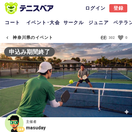
ログイン
登録
コート
イベント･大会
サークル
ジュニア
ベテラ
神奈川県のイベント
302
0
申込み期間終了
主催者
masuday
Lv.4