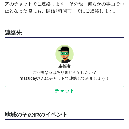
い。
アのチャットでご連絡します。その他、何らかの事由で中
止となった際にも、開始2時間前までにご連絡します。
極力ないようにいたしますが、仕事・家庭の都合でキャン
セルさせていただくことがあるかもしれません。その際
は、なるべく早いタイミングでご連絡するように致しま
連絡先
す。
雨天・荒天が予想される際には、前日22時頃までにテニ
スベアチャットにてご連絡します。
主催者
ご不明な点はありませんでしたか？
masudayさんにチャットで連絡してみましょう！
チャット
地域のその他のイベント