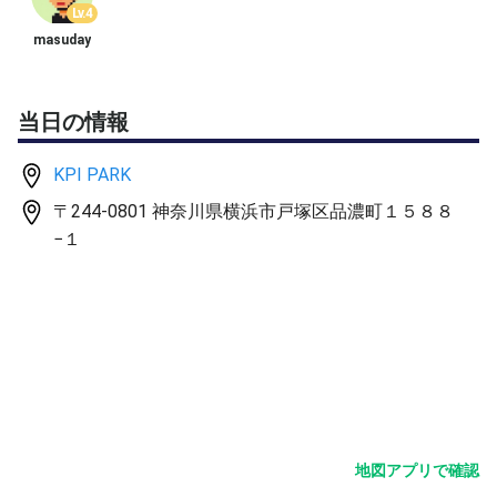
Lv.4
masuday
深いサーブからサードショット・ドロップを沈めてキッチ
ンラインに上がり、ディンクラリーの中でチャンスを見出
すというゲームの展開を大切にしている方。または、その
当日の情報
スキルを一緒に磨きたい方。
KPI PARK
反復ドリルに楽しく真剣にお付き合いいただける方をお待
ちしています！
〒244-0801 神奈川県横浜市戸塚区品濃町１５８８
−１
【練習メニュー（予定：トータル1時間）】
■ 8:00〜8:30 ディンクドリル（30分）
・ストレートディンクラリー（15分、スピードアップあ
り）
・クロスディンクラリー（15分、スピードアップなし）
■ 8:30〜9:00 スキニーシングルス ＆ ラップアップ・復讐
（30分）
地図アプリで確認
・スキニーシングルス（20分）