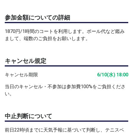
・ラップアップ・復習（10分）
※練習メニューの詳細と考え方は、イベント資料に添付の
参加金額についての詳細
PDFファイルをご覧ください。
・早朝1時間 1on1ドリル練習メニュー.pdf
1870円/1時間のコートを利用します。ボール代など鑑み
・ピックルボール 戦術の基本の考え方.pdf
まして、端数のご負担をお願いします。
【開催日時・場所・当日までの流れ】
場所：KPI PARK（コート番号は当日までにチャットでお
キャンセル規定
知らせします）
集合：直接コートへお越しください。時間の有効活用のた
キャンセル期限
6/10(水) 18:00
め、開始時間までにストレッチなどの準備は済ませておく
ようにお願いします。
当日のキャンセル・不参加は参加費100%をご負担くださ
必須品：パドル・シューズ・ウェア・眼鏡/アイガード
い。
（ボールは当方で持参します）
個人的に声をかけていたりもしますため、参加申請してい
中止判断について
ただいた時点で埋まってしまっていた際には恐れ入ります
が、申請却下させていただくことがある点、ご了承くださ
前日22時頃までに天気予報に基づいて判断し、テニスベ