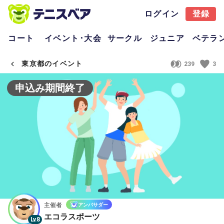
ログイン
登録
コート
イベント･大会
サークル
ジュニア
ベテラ
東京都のイベント
239
3
申込み期間終了
主催者
アンバサダー
エコラスポーツ
Lv.8