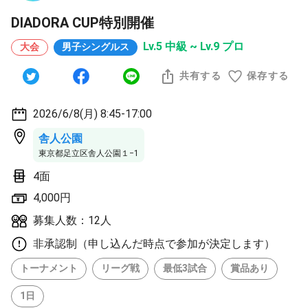
DIADORA CUP特別開催
Lv.5 中級 ~ Lv.9 プロ
大会
男子シングルス
共有する
保存する
2026/6/8(月) 8:45-17:00
舎人公園
東京都足立区舎人公園１−1
4面
4,000円
募集人数：12人
非承認制（申し込んだ時点で参加が決定します）
トーナメント
リーグ戦
最低3試合
賞品あり
1日