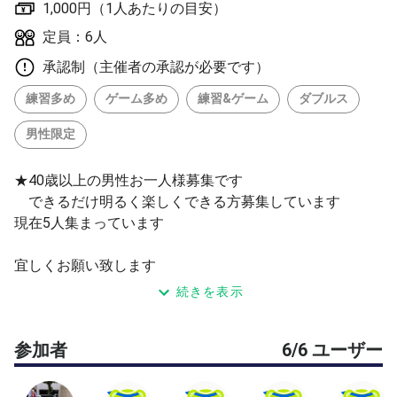
1,000円（1人あたりの目安）
定員：6人
承認制（主催者の承認が必要です）
練習多め
ゲーム多め
練習&ゲーム
ダブルス
男性限定
★40歳以上の男性お一人様募集です
できるだけ明るく楽しくできる方募集しています
現在5人集まっています
宜しくお願い致します
続きを表示
上限は6人です
参加者
6/6 ユーザー
⭕️コート番号は当日チャットでお知らせ致します
効率的な進行に協力的なそれなりのマナーの