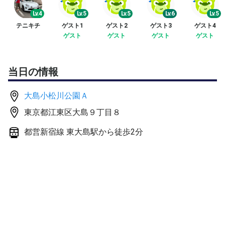
方でお願い致します
Lv.4
Lv.5
Lv.5
Lv.6
Lv.5
テニキチ
ゲスト1
ゲスト2
ゲスト3
ゲスト4
⭕️軽いアップ後、ダブルスゲーム致します
ゲスト
ゲスト
ゲスト
ゲスト
当日の情報
大島小松川公園Ａ
東京都江東区大島９丁目８
都営新宿線 東大島駅から徒歩2分