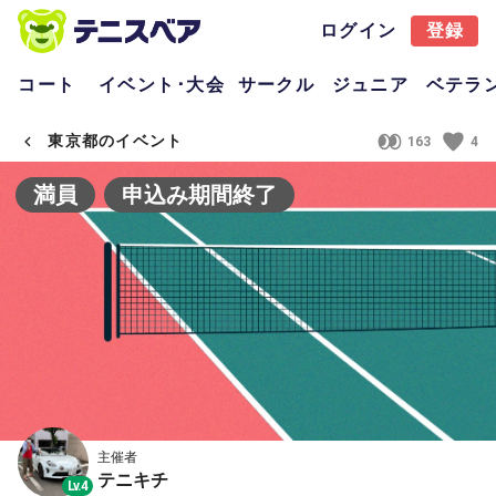
ログイン
登録
コート
イベント･大会
サークル
ジュニア
ベテラ
東京都のイベント
163
4
満員
申込み期間終了
主催者
テニキチ
Lv.4