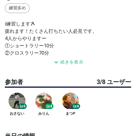
練習多め
ℹ️練習します🎾
疲れます！たくさん打ちたい人必見です。
4人からやりますー
①ショートラリー10分
②クロスラリー70分
迷ったら参加してみてください！
続きを表示
このたびは閲覧いただきありがとうございます。
参加者
3/8 ユーザー
Lv.6
Lv.4
Lv.6
おさない
みりん
まつP
当日の情報