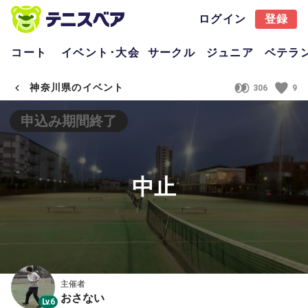
ログイン
登録
コート
イベント･大会
サークル
ジュニア
ベテラ
神奈川県のイベント
306
9
申込み期間終了
中止
主催者
おさない
Lv.6