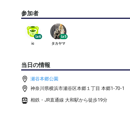
ャンセルも基本的に受け付けますが、キャンセルが
参加者
りさせていただく場合があります。これらの点をご
それではよろしくお願いします。
Lv.6
Lv.5
ic
タカヤマ
当日の情報
瀬谷本郷公園
神奈川県横浜市瀬谷区本郷１丁目 本郷1-70-1
相鉄・JR直通線 大和駅から徒歩19分