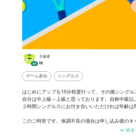
主催者
ic
Lv.6
ゲーム多め
シングルス
はじめにアップを15分程度行って、その後シング
自分は中上級～上級と思っております。自称中級以
２時間シングルスにお付き合いいただければ年齢は
このご時世です。体調不良の場合は申し込み後のキ
け取るつもりはありません。当日キャンセルでも結
続き
体調不良の場合はご迷惑をかけないよう当日でも中