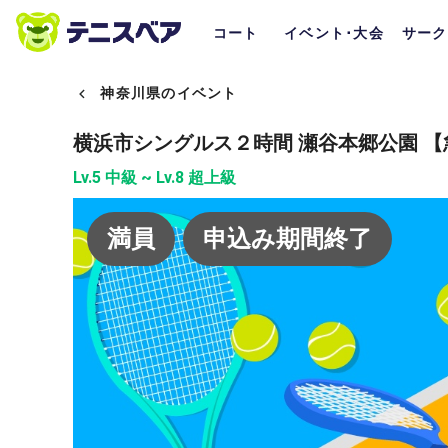
コート
イベント･大会
サーク
神奈川県のイベント
横浜市シングルス２時間 瀬谷本郷公園 【
Lv.5 中級 ~ Lv.8 超上級
満員
申込み期間終了