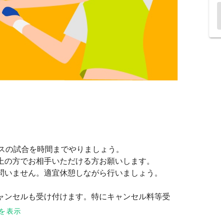
ルスの試合を時間までやりましょう。
上の方でお相手いただける方お願いします。
問いません。適宜休憩しながら行いましょう。
ャンセルも受け付けます。特にキャンセル料等受
構です。遠慮なくお伝えください。逆に私の方も
を表示
止にしたいと思います。また、他の事情によるキ