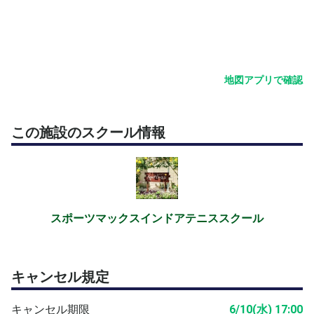
ついていきます。
Point 2｜定員4名の完全少人数制で、濃密な60分 超少人
数だからこそ、コーチが一人ひとりに手厚く、丁寧にサポ
ート。打球数もたっぷり確保できるので、「順番待ちばか
地図アプリで確認
りで打てない」ことがありません。60分で爆速にテニス
が上達します。
この施設のスクール情報
Point 3｜テニスコート1面を贅沢に使って「本物のテニ
ス」 狭いスペースで窮屈な思いをせず、広々としたコー
トで思いっきりラケットを振れます。周りの目を気にせ
ず、のびのびとテニスの楽しさを味わってください。
スポーツマックスインドアテニススクール
担当コーチ｜上遠野コーチ
「初心者の方が、安心して、そして楽しく上達できる」こ
とを大切にしている指導スタイル。一人ひとりの癖やレベ
キャンセル規定
ルに合わせて、丁寧に言葉を選びながら指導します。「テ
ニスは初めてで、ちょっと緊張している」という方にこそ
キャンセル期限
6/10(水) 17:00
寄り添える、女性コーチならではの空気感をぜひ体験して