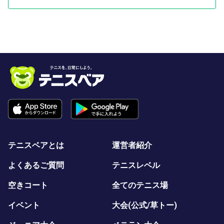
かりなので、お一人での参加でもすぐに打ち解けられま
す。
持ち物
動きやすい服装・飲み物（ラケット・シューズは無料レン
タルあり。手ぶらでOKです）
スポーツマックスについて
創業40年、「テニスが楽しいから運動習慣に」を追求し
続けてきたテニススクールです。指導人数は延べ2万人
超、主要大会優勝コーチが在籍しています。 「初心者の
方にこそ、本物のテニスを」——この想いから、コートま
テニスベアとは
運営者紹介
るごと1面・最大4名という常識を覆す環境で『はじめて
クラス』をお届けしています。
よくあるご質問
テニスレベル
体験レッスンのあとは
空きコート
全てのテニス場
『はじめてクラス』は、スポーツマックスインドアテニス
イベント
大会(公式/草トー)
スクールの 通常クラスをそのまま体験いただく形式 で
す。レッスンを受けてみて「続けてみたい」と感じた方に