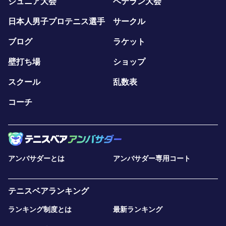
ジュニア大会
ベテラン大会
は、そのまま同じクラスへのご入会もご案内しています。
お仕事の都合で毎週決まった曜日・時間に通えない方で
日本人男子プロテニス選手
サークル
も、WEB予約で使える柔軟な振替システム を導入してい
ブログ
ラケット
ますので、無理なく無駄なく通っていただけます。 もち
ろん、体験だけで終了いただいても全く問題ありません。
壁打ち場
ショップ
無理な勧誘は一切ありませんので、まずは気軽に一歩目を
踏み出してみてください。
スクール
乱数表
コーチ
申込から当日までの流れ
本ページからお申し込み
事前アンケートにご回答ください（必須）
参加承認の通知をお送りします
レッスン当日は 開始15分前までにご来場 ください
アンバサダーとは
アンバサダー専用コート
レッスン終了後、体験後アンケートへのご協力をお願いし
ます（必須）
注意事項
テニスベアランキング
担当コーチが変更となる場合があります
ランキング制度とは
最新ランキング
ご連絡はテニスベアのチャット機能のみで承ります
悪天候時は中止となる場合があります