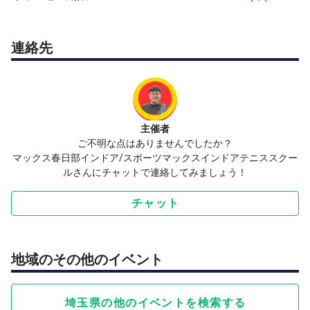
ください。
連絡先
よくある不安に、先回りでお答えします
Q. 以前スクールに通っていましたが、かなりブランクが
あります。参加しても大丈夫ですか？ A. もちろん大丈夫
です。『はじめてクラス』は基礎からラリーまでを扱うの
で、ブランクのある方の"再スタート"にも最適です。4名
主催者
までの少人数制なので、ご自身のペースで感覚を取り戻し
ご不明な点はありませんでしたか？
ていただけます。
マックス春日部インドア/スポーツマックスインドアテニススクー
ルさんにチャットで連絡してみましょう！
Q. ラケットやシューズを持っていません。 A. 手ぶらでOK
です。ラケット・シューズとも無料レンタルをご用意して
チャット
います。動きやすい服装だけで、お気軽にお越しくださ
い。
地域のその他のイベント
Q. すでにあるクラスに、一人で途中から入って馴染める
でしょうか？ A. 『はじめてクラス』はテニス未経験・初
心者の方専用のクラスです。同じスタートラインの仲間ば
埼玉県の他のイベントを検索する