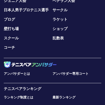
ジュニア大会
ベテラン大会
は、そのまま同じクラスへのご入会もご案内しています。
お仕事の都合で毎週決まった曜日・時間に通えない方で
日本人男子プロテニス選手
サークル
も、WEB予約で使える柔軟な振替システム を導入してい
ブログ
ラケット
ますので、無理なく無駄なく通っていただけます。 もち
ろん、体験だけで終了いただいても全く問題ありません。
壁打ち場
ショップ
無理な勧誘は一切ありませんので、まずは気軽に一歩目を
踏み出してみてください。
スクール
乱数表
コーチ
申込から当日までの流れ
本ページからお申し込み
事前アンケートにご回答ください（必須）
参加承認の通知をお送りします
レッスン当日は 開始15分前までにご来場 ください
アンバサダーとは
アンバサダー専用コート
レッスン終了後、体験後アンケートへのご協力をお願いし
ます（必須）
注意事項
テニスベアランキング
担当コーチが変更となる場合があります
ランキング制度とは
最新ランキング
ご連絡はテニスベアのチャット機能のみで承ります
悪天候時は中止となる場合があります