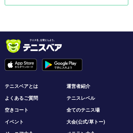
かりなので、お一人での参加でもすぐに打ち解けられま
す。
持ち物
動きやすい服装・飲み物（ラケット・シューズは無料レン
タルあり。手ぶらでOKです）
スポーツマックスについて
創業40年、「テニスが楽しいから運動習慣に」を追求し
続けてきたテニススクールです。指導人数は延べ2万人
超、主要大会優勝コーチが在籍しています。 「初心者の
方にこそ、本物のテニスを」——この想いから、コートま
テニスベアとは
運営者紹介
るごと1面・最大4名という常識を覆す環境で『はじめて
クラス』をお届けしています。
よくあるご質問
テニスレベル
体験レッスンのあとは
空きコート
全てのテニス場
『はじめてクラス』は、スポーツマックスインドアテニス
イベント
大会(公式/草トー)
スクールの 通常クラスをそのまま体験いただく形式 で
す。レッスンを受けてみて「続けてみたい」と感じた方に