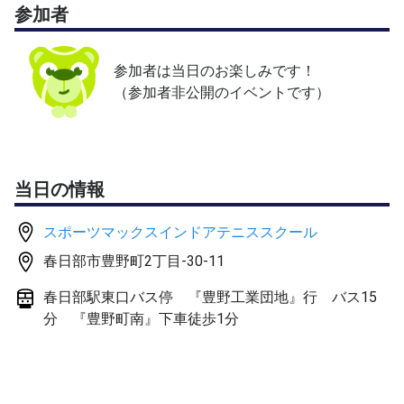
きます
参加者
スポーツマックスの『はじめてクラス』は、初心者レッス
ンの常識を覆すプログラムです。
参加者は当日のお楽しみです！
コートまるごと1面を使用（狭いスペースで窮屈に打たな
（参加者非公開のイベントです）
い）
定員4名の超少人数制（コーチの目が全員に届く）
60分で「初日からラリー」まで到達するカリキュラム
女性コーチならではの優しい雰囲気
当日の情報
「ラリーができると、楽しい」——この実感があるから、
テニスがぐっと身近になります。「優しく丁寧に教わりた
スポーツマックスインドアテニススクール
い」方こそ、ぜひ体験してみてください。
春日部市豊野町2丁目-30-11
このクラスが選ばれる3つの理由
春日部駅東口バス停 『豊野工業団地』行 バス15
Point 1｜初日からラリーに挑戦。"上達実感"をその日に持
分 『豊野町南』下車徒歩1分
ち帰れる テニスの基本はラリーにあります。基礎練習だ
けで終わらず、初日からコーチとラリーを組むから、「前
より打てるようになった」という手応えが必ず残ります。
ラリーを通じて、テニスに必要な体の使い方も自然と身に