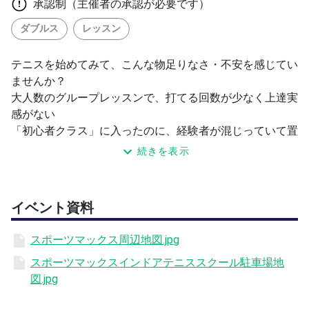
承認制（主催者の承認が必要です）
ダブルス
レッスン
テニスを始めてみて、こんな物足りなさ・不安を感じてい
ませんか？
大人数のグループレッスンで、打てる回数が少なく上達実
感がない
「初心者クラス」に入ったのに、経験者が混じっていて置
いていかれた
続きを表示
基礎練習ばかりで、なかなかラリーまで届かない
厳しい指導だと続けられる自信がない。優しく教わりたい
そろそろ、少人数でみっちり、でも安心できる雰囲気で学
イベント資料
びたい
せっかくテニスを始めようとしているのに、環境や雰囲気
スポーツマックス周辺地図.jpg
のせいで「楽しさ」を実感できないまま諦めてしまう——
スポーツマックスインドアテニススクール駐車場地
本当にもったいないと思いませんか？
図.jpg
その不安、女性コーチ×少人数×コート1面の環境で解消で