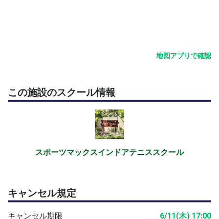
ついていきます。
Point 2｜定員4名の完全少人数制で、濃密な60分 超少人
数だからこそ、コーチが一人ひとりに手厚く、丁寧にサポ
ート。打球数もたっぷり確保できるので、「順番待ちばか
地図アプリで確認
りで打てない」ことがありません。60分で爆速にテニス
が上達します。
この施設のスクール情報
Point 3｜テニスコート1面を贅沢に使って「本物のテニ
ス」 狭いスペースで窮屈な思いをせず、広々としたコー
トで思いっきりラケットを振れます。周りの目を気にせ
ず、のびのびとテニスの楽しさを味わってください。
スポーツマックスインドアテニススクール
担当コーチ｜上遠野コーチ
「初心者の方が、安心して、そして楽しく上達できる」こ
とを大切にしている指導スタイル。一人ひとりの癖やレベ
キャンセル規定
ルに合わせて、丁寧に言葉を選びながら指導します。「テ
ニスは初めてで、ちょっと緊張している」という方にこそ
キャンセル期限
6/11(木) 17:00
寄り添える、女性コーチならではの空気感をぜひ体験して