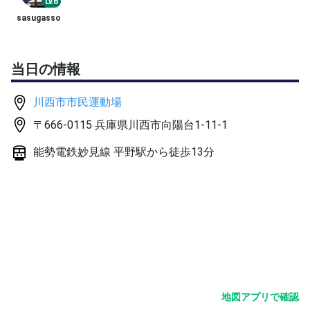
Lv.6
4人〜6人ならダブルスで
sasugasso
ショート、ロング、ボレスト、サーレシ50分〜
形式球出しなどな30分〜
→残り4先ノーアド回します。
当日の情報
4人なら練習75分残りワンセット
川西市市民運動場
練習球65球以上（3週間で変えてます）
〒666-0115 兵庫県川西市向陽台1-11-1
新球は4球使用。（チャンピオンシップ）
能勢電鉄妙見線 平野駅から徒歩13分
駐車場無料。
コスパを意識してます。
興味を持たれましたら、ご参加をお待ちしています🤲 幹
事一同。
地図アプリで確認