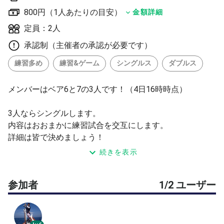
800円（1人あたりの目安）
金額詳細
定員：2人
承認制（主催者の承認が必要です）
練習多め
練習&ゲーム
シングルス
ダブルス
メンバーはベア6と7の3人です！（4日16時時点）
3人ならシングルします。
内容はおおまかに練習試合を交互にします。
詳細は皆で決めましょう！
続きを表示
募集はベア６〜（女性はベア7寄り〜）
協調性のある50代までを募集です⭐️
参加者
1/2 ユーザー
メンバー、他でも募集してありまして
早めに締め切る場合がございます。