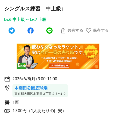
シングルス練習 中上級↑
Lv.6 中上級 ~ Lv.7 上級
共有する
保存する
2026/6/8(月) 9:00-11:00
本羽田公園庭球場
東京都大田区本羽田３丁目２３−１０
1面
1,300円（1人あたりの目安）