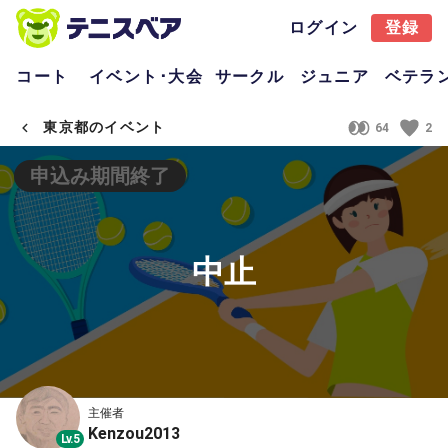
ログイン
登録
コート
イベント･大会
サークル
ジュニア
ベテラ
東京都のイベント
64
2
申込み期間終了
中止
主催者
Kenzou2013
Lv.5