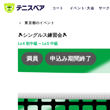
コート
イベント･大会
サーク
東京都のイベント
🎾シングルス練習会🎾
Lv.4 初中級 ~ Lv.5 中級
満員
申込み期間終了