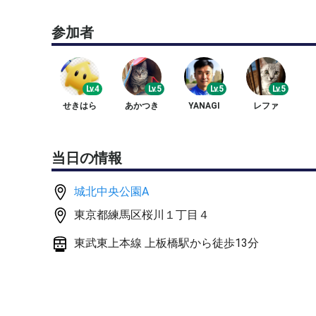
参加者
新球持参します🚲
Lv.4
Lv.5
Lv.5
Lv.5
せきはら
あかつき
YANAGI
レファ
当日の情報
城北中央公園A
東京都練馬区桜川１丁目４
東武東上本線 上板橋駅から徒歩13分