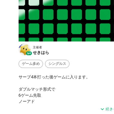
主催者
せきはら
Lv.4
ゲーム多め
シングルス
サーブ4本打った後ゲームに入ります。
ダブルマッチ形式で
6ゲーム先取
ノーアド
奇数ゲームでコートチェンジ
続き
です。