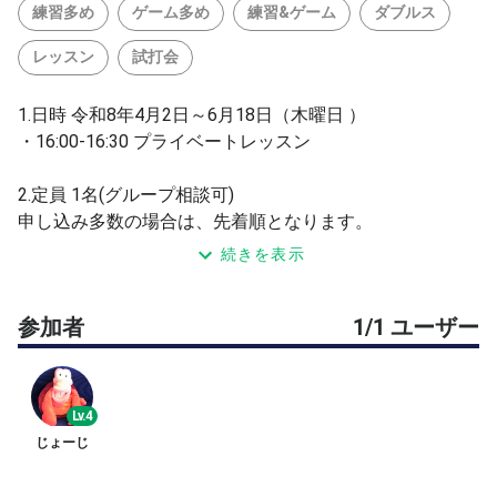
練習多め
ゲーム多め
練習&ゲーム
ダブルス
レッスン
試打会
1.日時 令和8年4月2日～6月18日（木曜日 ）
・16:00-16:30 プライベートレッスン
2.定員 1名(グループ相談可)
申し込み多数の場合は、先着順となります。
続きを表示
3．テニス教室料金 1人1回30分¥2,500
参加者
1/1 ユーザー
・支払い方法
初回当日参加時に、担当石川に現金にて直接お支払い下さ
い。
※1回のみの参加も可能です。
Lv.4
ボール代コート代込みです。
じょーじ
4.会場 岡村公園テニスコート