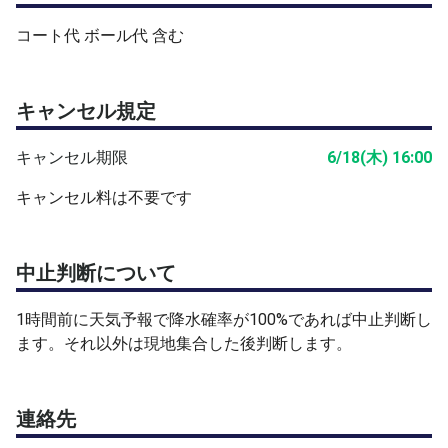
橘テニスアカデミー
コート代 ボール代 含む
松原テニススクール
YITC(横浜インターナショナルテニスコミュニティ)
横浜市内中学・高校外部コーチ
キャンセル規定
エミリオサンチェスアカデミー バルセロナ
キャンセル期限
6/18(木) 16:00
注意事項
*テニスシューズ（運動靴）を準備して下さい。
キャンセル料は不要です
*レンタルラケット少数有り。ご相談下さい。
*定刻までにコートに集合して下さい。
*準備運動、整理運動を必ず行って下さい。
中止判断について
★疲れたら無理をせず休んで下さい。
*水分補給を適宜行って下さい。
1時間前に天気予報で降水確率が100%であれば中止判断し
＊事故防止のため、練習中や試合中はコートを横切ら
ます。それ以外は現地集合した後判断します。
ないで下さい。
*素振りをするときは周囲に気をつけて下さい。
＊ボール拾いは積極的に行うようにして下さい。
連絡先
*けが・障害等の責任は負いかねますので、各自で注意