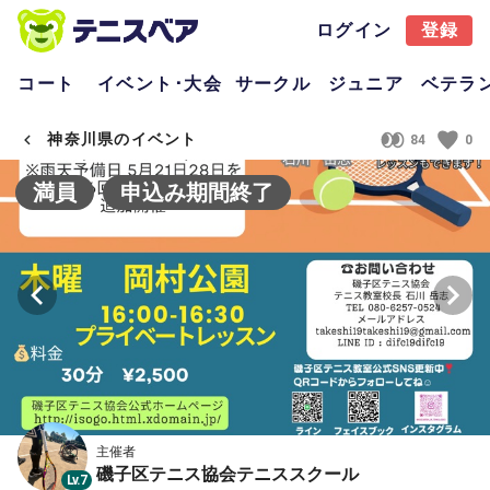
ログイン
登録
コート
イベント･大会
サークル
ジュニア
ベテラ
神奈川県のイベント
84
0
満員
申込み期間終了
主催者
磯子区テニス協会テニススクール
Lv.7