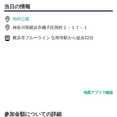
磯子区岡村2-17-1
当日の情報
TEL 045-751-4375
岡村公園
磯子駅または根岸駅から
神奈川県横浜市磯子区岡村２－１７－１
市バス9.78.133系統で岡村天神下車徒歩5分
横浜市ブルーライン 弘明寺駅から徒歩22分
コートは砂入り人工芝コートですので
雨天時の判断は12:30現在の状況で決定し
中止の時はメールで連絡します。
*電話での問合せは、お断りいたします。
（公園事務所区役所とも）
5.講師（テニスコーチ）石川岳志
資格
神奈川県テニス協会公認指導員
地図アプリで確認
所属
磯子区テニス協会テニススクール校長
参加金額についての詳細
横浜市テニス協会テニス教室指導員