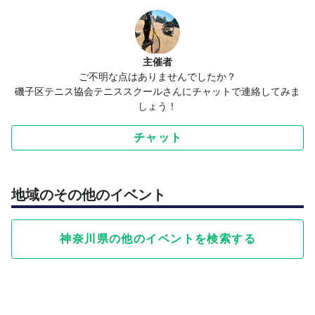
して下さい。
*欠席の場合の返金は致しません。
6.申し込み方法
令和8年6月18日までに
主催者
名前
ご不明な点はありませんでしたか？
住所
磯子区テニス協会テニススクールさんにチャットで連絡してみま
電話番号 メールアドレス、LINE、Instagramのいずれかの
しょう！
連絡先を記載の上下記問い合わせ方法の電話、メール、LI
チャット
NE、Instagramより、お申し込み下さい。
申し込み完了後、こちらから受付完了確認のご案内を致し
ます。
地域のその他のイベント
*問合せ
磯子区テニス協会
神奈川県の他のイベントを検索する
石川 TEL 080-6257-0524
takeshi19takeshi19@ymail.ne.jp
LINE ID : difc19difc19
磯子区テニス協会公式Instagram
@tennisschoolyokohama