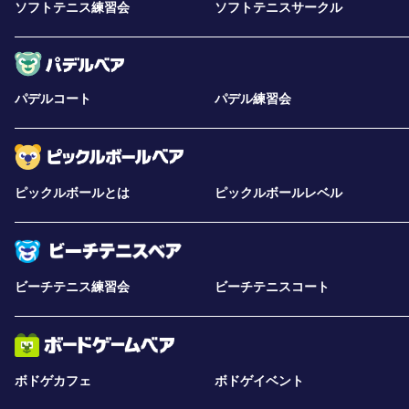
自分に合った試合前・試合中のルーティンを作れ
ソフトテニス練習会
ソフトテニスサークル
◆全10回を通して得られること◆
自分の思考のクセに気づける
緊張や不安との付き合い方がわかる
パデルコート
パデル練習会
ミスからの切り替えが早くなる
自信を育てる方法がわかる
集中力を高める方法を学べる
プレッシャーを力に変えられる
ピックルボールとは
ピックルボールレベル
モチベーションを安定させられる
自分専用のメンタルルーティンを作れる
【お申し込み方法】
ビーチテニス練習会
ビーチテニスコート
本セミナーのお申し込み・決済は
Peatix
にて受け付けています。
下記のPeatixの申込URLよりお申し込みください。
https://peatix.com/event/5022712
ボドゲカフェ
ボドゲイベント