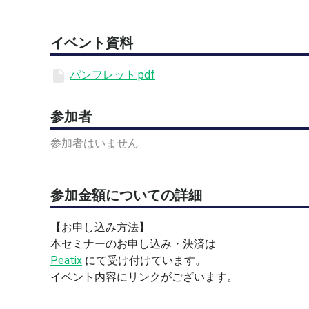
Peatixよりお申し込み
イベント資料
https://peatix.com/event/5022712
開催日前日までにZoom参加URLをお送りします
パンフレット.pdf
当日、開始5分前を目安にご入室ください
【ご案内】
参加者
「試合で実力を発揮するためのスポーツメンタル講座
緊張、不安、ミスの引きずり、自信の低下、集中力
参加者はいません
テーマごとにわかりやすく学びます。
各回はそれぞれ独立した内容となっているため、途
今回のみのご参加でも十分に学んでいただける構成
参加金額についての詳細
す。
【お申し込み方法】
第2回では、「緊張」とどのように向き合うかをテ
本セミナーのお申し込み・決済は
試合前や大事な場面で緊張することは、決して悪い
Peatix
にて受け付けています。
緊張を無理になくそうとするのではなく、緊張が起
イベント内容にリンクがございます。
ことが、実力を発揮するための大切なポイントにな
本セミナーでは、緊張によって起こる身体や思考の