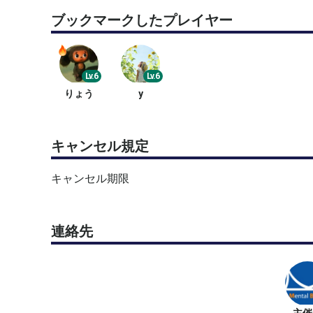
るための考え方や整え方を学びます。
ブックマークしたプレイヤー
◆第2回で得られること◆
・緊張が起こる仕組みを理解できる
・緊張に対する捉え方を整理できる
・試合前の不安との向き合い方を学べる
Lv.6
Lv.6
・緊張した場面でも自分らしくプレーするヒントを
りょう
y
〜〜〜〜〜〜〜〜〜〜〜〜〜〜〜〜〜〜〜〜〜〜〜
「試合で実力を発揮するためのスポーツメンタル講座
キャンセル規定
第1回 | 実力を発揮するための「考え方」の基本
第2回 | 緊張とうまく付き合う方法
キャンセル期限
第3回 | ミスを引きずらない思考法
第4回 | 自信を育てるセルフトーク
第5回 | 試合で集中力を高める方法
連絡先
第6回 | プレッシャーを力に変える方法
第7回 | モチベーションの整え方
第8回 | 感情コントロールの技術
第9回 | 目標設定と振り返り
第10回 | 自分に合ったメンタルルーティンづくり