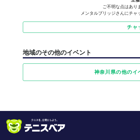
主催
ご不明な点はあり
STEP1：自分の思考パターンに気づく（第1回〜第
メンタルブリッジさんにチャ
まずは、自分の中で何が起きているのかを理解しま
チャ
「第1回 実力を発揮するための「考え方」の基本」
思考・感情・行動のつながりを理解する
メンタルの土台を学ぶ
「第2回 緊張とうまく付き合う方法」
地域のその他のイベント
緊張の仕組みを理解する
緊張を「悪いもの」と捉えすぎない考え方を学ぶ
神奈川県の他のイ
「第3回 ミスを引きずらない思考法」
ミス後の思考のクセに気づく
切り替えのポイントを学ぶ
◇この3回で得られること◇
自分の思考のクセに気づける
緊張やミスへの捉え方が変わる
メンタルの課題を客観的に見られるようになる
STEP2：思考と感情を整える（第4回〜第7回）
次に、より良い状態を作るための具体的な方法を学