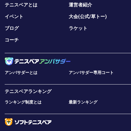
テニスベアとは
運営者紹介
「第4回 自信を育てるセルフトーク」
「第5回 試合で集中力を高める方法」
イベント
大会(公式/草トー)
「第6回 プレッシャーを力に変える方法」
「第7回 モチベーションの整え方」
ブログ
ラケット
◇この4回で得られること◇
コーチ
自信を育てる言葉がけを身につける
集中しやすい状態を作れる
プレッシャーへの向き合い方がわかる
モチベーションの波を整えられる
アンバサダーとは
アンバサダー専用コート
STEP3：自分に合った実践法を作る（第8回〜第10
最後に、自分専用のメンタル戦略を構築します。
「第8回 感情コントロールの技術」
テニスベアランキング
「第9回 目標設定と振り返り」
ランキング制度とは
最新ランキング
「第10回 自分に合ったメンタルルーティンづくり」
◇この3回で得られること◇
感情の波に振り回されにくくなる
成長につながる振り返りができる