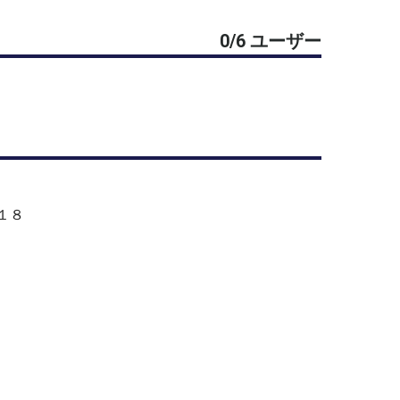
0/6 ユーザー
 富士見台テニスクラブ
より徒歩10分
−１８