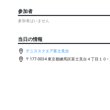
場所：テニススクェア富士見台
参加者
〒177-0034 東京都練馬区富士見台4丁目10-18
コートサーフェス：クレー
参加者はいません
担当コーチ：相原コーチ
料金：2,000円（コート代・レッスン代込み）
アクセス：駐車場完備／西武池袋線「練馬高野台駅」
当日の情報
テニススクエア富士見台
〒177-0034 東京都練馬区富士見台４丁目１０