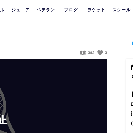
ル
ジュニア
ベテラン
ブログ
ラケット
スクール
382
3
止