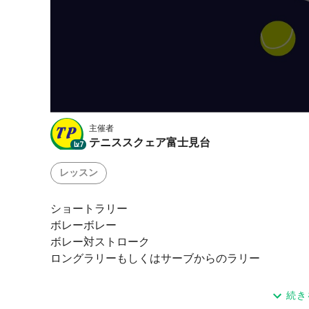
主催者
テニススクェア富士見台
Lv.7
レッスン
ショートラリー
ボレーボレー
ボレー対ストローク
ロングラリーもしくはサーブからのラリー
📌 開催概要
続き
日時：６月２１日(日) 13:30～14:20