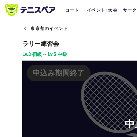
コート
イベント･大会
サーク
東京都のイベント
ラリー練習会
Lv.3 初級 ~ Lv.5 中級
申込み期間終了
中