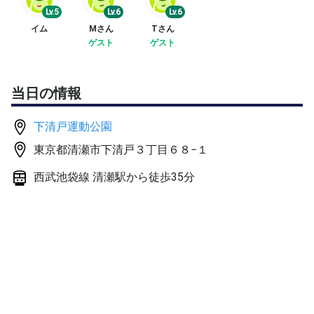
Lv.5
Lv.6
Lv.6
無料駐車場あります。
イム
Mさん
Tさん
ゲスト
ゲスト
参加費に関しては詳細まで必ずご確認下さい。
よろしくお願いいたします。
当日の情報
下清戸運動公園
東京都清瀬市下清戸３丁目６８−１
西武池袋線 清瀬駅から徒歩35分