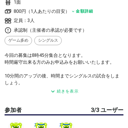
1面
800円（1人あたりの目安）
金額詳細
定員：3人
承認制（主催者の承認が必要です）
ゲーム多め
シングルス
今回の募集は8時45分集合となります。
時間厳守出来る方のみお申込みをお願いいたします。
10分間のアップの後、時間までシングルスの試合をしま
しょう。
試合形式は当日、参加者の意見で決めたいと思います。
続きを表示
ボールはダンロップ・フォート(ニューボール)を使用。
参加者
3/3 ユーザー
なるべくですが、人数ピッタリのテニスとなりますので、
遅刻はないようにお願いします。