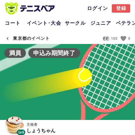
ログイン
登録
コート
イベント･大会
サークル
ジュニア
ベテラ
東京都のイベント
103
0
満員
申込み期間終了
主催者
しょうちゃん
Lv.6