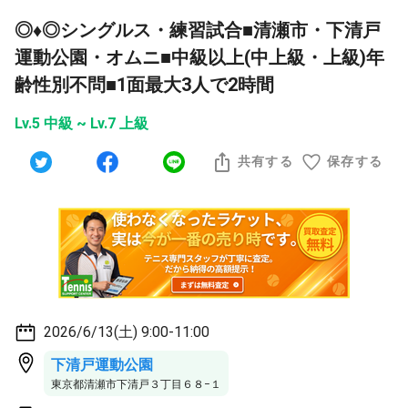
◎♦︎◎シングルス・練習試合■清瀬市・下清戸
運動公園・オムニ■中級以上(中上級・上級)年
齢性別不問■1面最大3人で2時間
Lv.5 中級 ~ Lv.7 上級
共有する
保存する
2026/6/13(土) 9:00-11:00
下清戸運動公園
東京都清瀬市下清戸３丁目６８−１