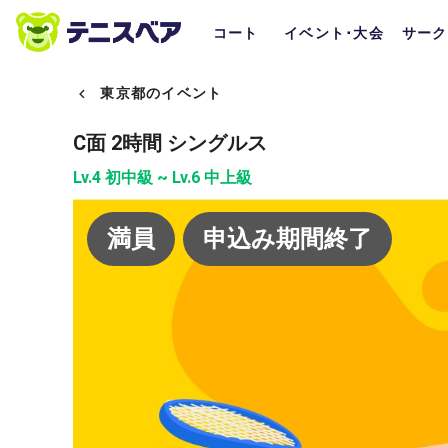
コート
イベント･大会
サーク
東京都のイベント
C面 2時間 シングルス
Lv.4 初中級 ~ Lv.6 中上級
満員
申込み期間終了