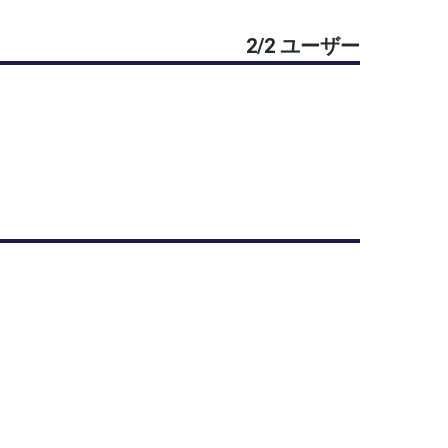
2/2 ユーザー
慮なく言ってください。
を少しアップ兼ねてやります。
て頂くかpaypayでお願いします！
能性もありますこと