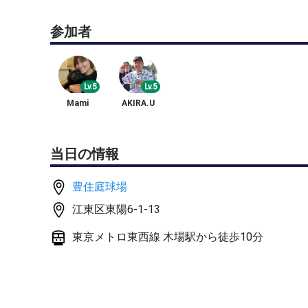
3寄りの4の方はご遠慮ください🙏
参加者
ボールは新球を４球使います。
2時間ゲームできる体力ある人のみお願いします。
Lv.5
Lv.5
ですが！絶対に無理はしないように、何かあれば遠
Mami
AKIRA.U
最初にショートラリー、ロングラリー、サーブ練習
当日の情報
支払い方法は、現金はお釣りないのでちょうど持ってき
豊住庭球場
滅多にないですが、急な仕事でキャンセルになる可
江東区東陽6-1-13
ご了承いただけますと幸いです！
東京メトロ東西線 木場駅から徒歩10分
よろしくお願いいたします^^