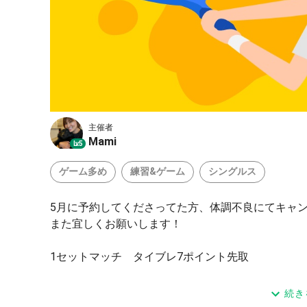
主催者
Mami
Lv.5
ゲーム多め
練習&ゲーム
シングルス
5月に予約してくださってた方、体調不良にてキャ
また宜しくお願いします！
1セットマッチ タイブレ7ポイント先取
時間がなくなってきたら、セミアドにするとか臨機
続き