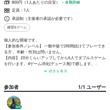
800円（1人あたりの目安）
金額詳細
定員：1人
承認制（主催者の承認が必要です）
練習&ゲーム
個人的な開催です。
【参加条件／レベル】 一般中級で2時間続けてプレーでき
る方 。年齢・性別は問いません。
【内容】 20分くらいアップしてから6人でダブルスゲーム
を行います。4ゲーム消化(デュース無)で廻します。
【参加費用】 ¥800
続きを表示
【集合場所】 4番コート (開始時間までにコートへお越し
ください)
参加者
1/1 ユーザー
【雨天の場合】 雨天時等の中止は開始時間1時間前まで
に、このページでご連絡致します。多摩川緑地広場(玉堤)
テニスコートは当日晴れていても前日の雨で使用不可にな
る可能性をご了承ください。
Lv.5