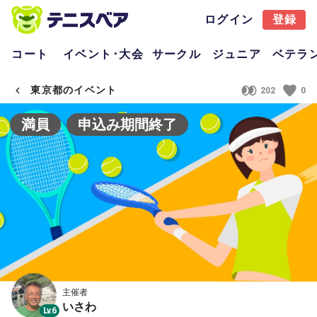
ログイン
登録
コート
イベント･大会
サークル
ジュニア
ベテラ
東京都のイベント
202
0
満員
申込み期間終了
主催者
いさわ
Lv.6