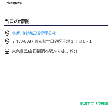
【その他】
Nakagawa
・別でも募集しているため急に締切ります。
・直前のキャンセルはおやめください。
・ボールは主催者が用意します。
当日の情報
・プロフィール欄をご記入ください。プロフィール未記入
の方に過去何回かドタキャンされているため、プロフィー
多摩川緑地広場管理公社
ル未記入の方はお断りさせて頂いています。
〒158-0087 東京都世田谷区玉堤１丁目５−１
・ご不明な点がある場合は遠慮なくお問い合わせ下さい。
東急目黒線 田園調布駅から徒歩19分
地図アプリで確認