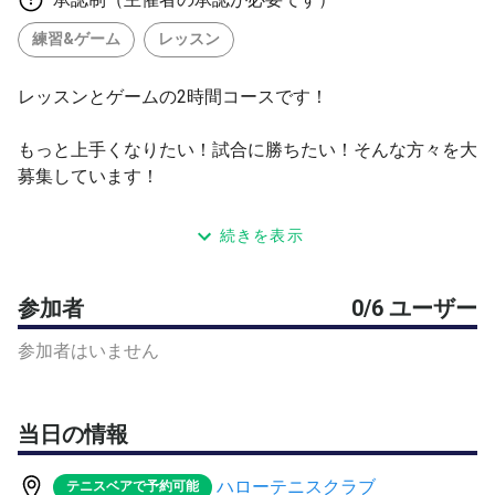
練習&ゲーム
レッスン
レッスンとゲームの2時間コースです！
もっと上手くなりたい！試合に勝ちたい！そんな方々を大
募集しています！
レベルは中級レベル以上を対象とさせていただいてます！
続きを表示
レッスン人数は最大6人の少人数制です！
参加者
0/6 ユーザー
19:00〜20:30 90分レッスン。
参加者はいません
20:30〜21:00 フリーゲーム！
当日の情報
練習したことを実戦ですぐに試せます！
ハローテニスクラブ
テニスベアで予約可能
金額はの3800円になります！