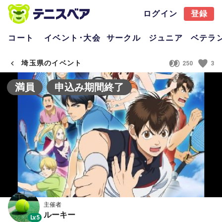
ログイン
登録
コート
イベント･大会
サークル
ジュニア
ベテラ
埼玉県のイベント
250
3
満員
申込み期間終了
主催者
ルーキー
Lv.5