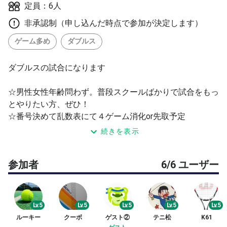
定員：6人
非承認制（申し込んだ時点で参加が決定します）
ゲーム多め
ダブルス
ダブルスの試合になります
☆男性女性年齢問わず。普段スクールばかりで試合をもっ
とやりたい方、ぜひ！
☆番号決めて乱数表にて４ゲーム消化or先取予定
☆軽くアップ後、サーブ２本ずつ打ったら直ぐに試合開始
続きを表示
☆遅刻、早退、ご相談ください
☆挨拶や相手とのコミュニケーションを大切に
参加者
6/6 ユーザー
☆セルフジャッジで迷ったら「イン」で
☆隣のコートへの配慮を。取りに行く際は声かけて
☆暴言、無視は厳禁
☆とにかく楽しくやりましょう
Lv.5
Lv.5
Lv.5
Lv.5
Lv.5
ルーキー
クーボ
ゲスト②
テニ松
K61