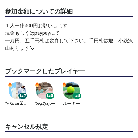
参加金額についての詳細
１人一律400円お願いします。
現金もしくはpaypayにて
一万円、五千円札は勘弁して下さい。千円札歓迎。小銭沢
山あります🤗
ブックマークしたプレイヤー
Lv.7
Lv.5
Lv.5
🐾Kazu凹カルピス((≡ﾟ♀ﾟ≡))
つねみぃー
ルーキー
キャンセル規定