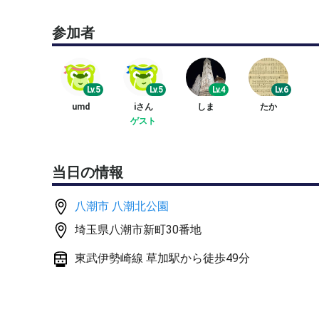
参加費
参加者
100円〜200円（コート代）
興味のある方はぜひご参加ください！
Lv.5
Lv.5
Lv.4
Lv.6
umd
iさん
しま
たか
ゲスト
当日の情報
八潮市 八潮北公園
埼玉県八潮市新町30番地
東武伊勢崎線 草加駅から徒歩49分