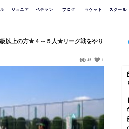
ル
ジュニア
ベテラン
ブログ
ラケット
スクール
称中級以上の方★４～５人★リーグ戦をやり
45
1