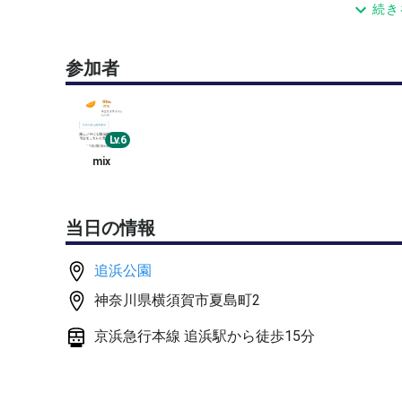
４～５人でダブルスの練習会を行う予定です。
続き
○内容
参加者
アップの後、６ゲームまたは４ゲーム先取の練習試
ご了承ください。）
○費用
Lv.6
コート代割り勘＋ボール代等で５００円／１人の予
mix
○集合
開始時間１０分前までにコート周辺に来てください
当日の情報
事前にどのコートが取れているか、承認メールの中
雨天の場合は、中止です。
追浜公園
微妙な場合はこちらからもご連絡しますが、ご不安
神奈川県横須賀市夏島町2
○その他
京浜急行本線 追浜駅から徒歩15分
現地コート前集合となります。
楽しい中にも、真剣に緊張感のある試合（練習）を
す。