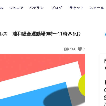
ル
ジュニア
ベテラン
ブログ
ラケット
スクール
ブルス 浦和総合運動場9時〜11時🎾✨お
114
0