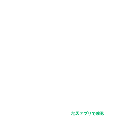
110円になります。
いなくても人数が揃いましたら募集を締め切りま
地図アプリで確認