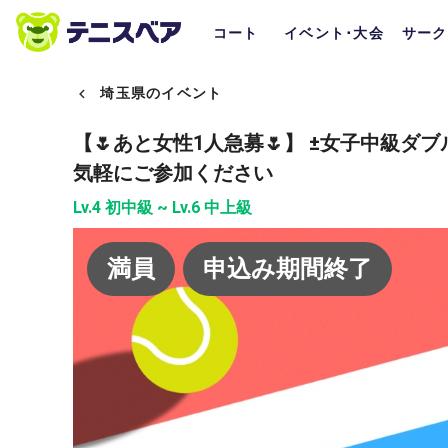
コート
イベント･大会
サーク
埼玉県のイベント
【🌷あと女性1人急募🌷】 ±女子中級ダ
気軽にご参加ください
Lv.4 初中級 ~ Lv.6 中上級
満員
申込み期間終了