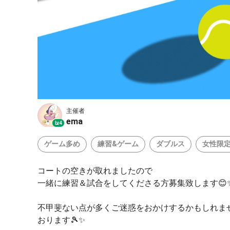
主催者
ema
Lv.4
ゲーム多め
練習&ゲーム
ダブルス
女性限
コートの空きが取れましたので
一緒に練習＆試合をしてくださる方募集致します😊
不甲斐ない点が多くご迷惑をおかけするかもしれま
おります🎾✨