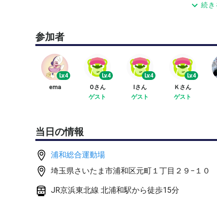
続き
ストローク多めに練習したいので、
ラリーをしっかりしてから試合をしたいと思ってます🙇
参加者
【内容】
ショートラリーとボレーボレー 10分以内
ラリー 15分程度
Lv.4
Lv.4
Lv.4
Lv.4
(サーブリターン 10分)
ema
Oさん
Iさん
Ｋさん
練習試合 残り時間
ゲスト
ゲスト
ゲスト
練習メニューもご希望のメニューがありましたら、
そちらをしていけたらと思っております。
当日の情報
ボールは40球以上はあるので、
希望があれば球出し練習など柔軟に楽しく練習できた
浦和総合運動場
埼玉県さいたま市浦和区元町１丁目２９−１０
4人未満の場合は、シングルスや集まった人数でで
JR京浜東北線 北浦和駅から徒歩15分
⌒¨⌒¨⌒¨⌒¨⌒¨⌒¨⌒¨⌒¨⌒¨⌒¨⌒¨⌒
◎場所