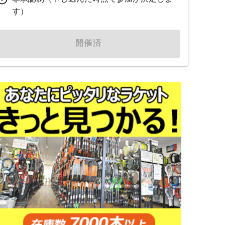
す）
開催済