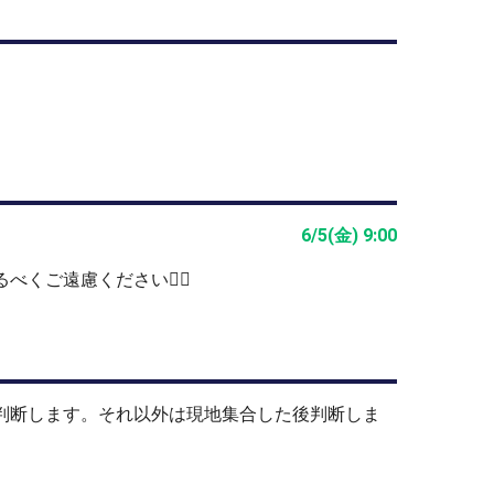
6/5(金) 9:00
ご遠慮ください🙇‍♀️
止判断します。それ以外は現地集合した後判断しま