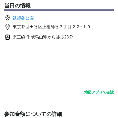
参加レベルは一般中級以上の方でお願いします。
当日の情報
当方、一般中級レベルです。上級の方は物足りないと思い
ますが、ご参加いただけるなら大歓迎です。
祖師谷公園
4人集まらない場合は3人で練習またはシングルスをしま
東京都世田谷区上祖師谷３丁目２２−１９
す。２人の場合は中止とします。
京王線 千歳烏山駅から徒歩23分
10分程度軽く練習した後、ゲームをします。5分前にコー
ト前に集合してください。
雨模様の場合は1時間前を目処に追加情報として書き込み
ます。
参加費： 5人：700円 4人：900円 3人：1200円
他でも募集していますので、満員になっていなくてもお断
りすることがございます。
地図アプリで確認
その場合はご容赦ください。
ご応募お待ちしています。
参加金額についての詳細