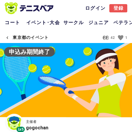
ログイン
登録
コート
イベント･大会
サークル
ジュニア
ベテラ
東京都のイベント
42
1
申込み期間終了
主催者
gogochan
Lv.5