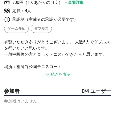
700円（1人あたりの目安）
金額詳細
定員：4人
承認制（主催者の承認が必要です）
ゲーム多め
ダブルス
御覧いただきありがとうございます。 人数5人でダブルス
を行いたいと思います。
一般中級位の方と楽しくテニスができたらと思います。
場所：祖師谷公園テニスコート
日時：6/10(水)11-13 時 2時間
続きを表示
コート番号は手続き後にわかりますので、チャットで連絡
参加者
0/4 ユーザー
します。
参加者はいません
ゲームが楽しくできる方。初対面でもきちんとコミュニケ
ーションをとれる方。