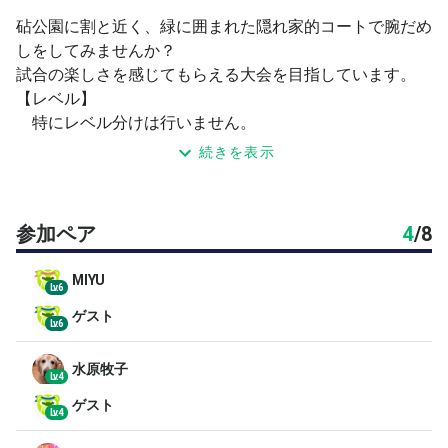
砧公園に割と近く、緑に囲まれた隠れ家的コートで腕だめ
しをしてみませんか？
試合の楽しさを感じてもらえる大会を目指しています。
【レベル】
特にレベル分けは行いません。
オープンでの開催となります。
続きを表示
【受付】
先着順
参加ペア
4
/
8
【試合方法】
MIYU
♥予選リーグ
Lv.6
1ブロック4ペア 計2ブロック8ペアのラウンドロビ
ゲスト
Lv.6
ン (エントリー数により変更有)
♥順位別対決
水原牧子
Lv.4
２つのブロックの同順位同士の対決
ゲスト
全試合６ゲーム先取、ノーアドバンテージのセルフジ
Lv.4
ャッジ