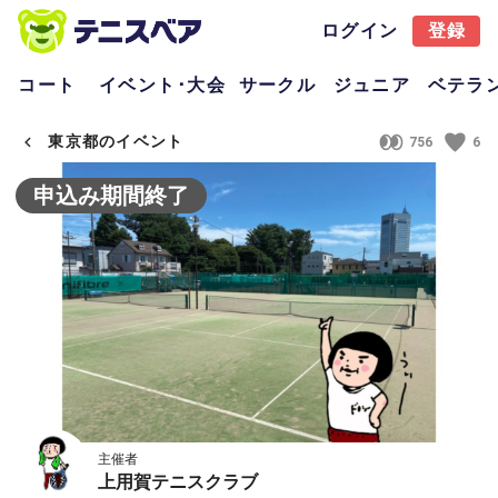
ログイン
登録
コート
イベント･大会
サークル
ジュニア
ベテラ
東京都のイベント
756
6
申込み期間終了
主催者
上用賀テニスクラブ