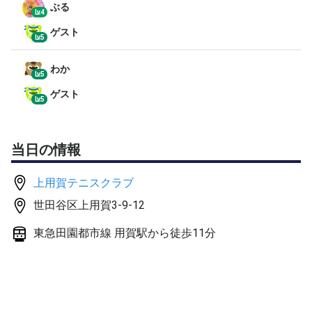
ぶる
Lv.4
【ドロー発表】
ゲスト
Lv.5
当日の発表になります、各自ご確認ください。
わか
【キャンセル料】
Lv.5
開催日前週の水曜日から50％発生いたします。
ゲスト
Lv.5
前日、当日は100％になります。
【エントリー受付】
当日の情報
9:30 プレーできる状態でお願いいたします。
上用賀テニスクラブ
【雨天の場合】
世田谷区上用賀3-9-12
当日7:30に中止の決定をし、HPにてお知らせいたしま
す。
東急田園都市線 用賀駅から徒歩11分
【最少催行】
4ペア
【大会使用球】
St．JAMES