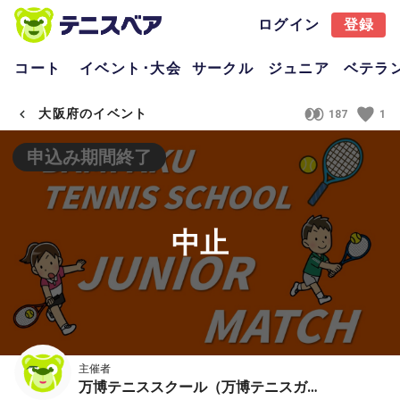
ログイン
登録
コート
イベント･大会
サークル
ジュニア
ベテラ
大阪府のイベント
187
1
申込み期間終了
中止
主催者
万博テニススクール（万博テニスガーデン）