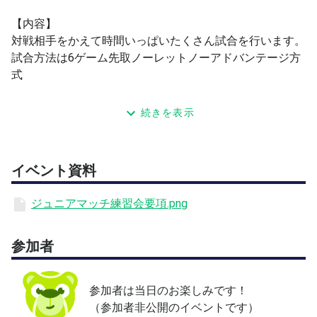
【内容】
対戦相手をかえて時間いっぱいたくさん試合を行います。
試合方法は6ゲーム先取ノーレットノーアドバンテージ方
式
【定員】
続きを表示
合計最大40名（12歳以下男女・14歳以下男女・16歳以下
男女）
※参加状況によりカテゴリ別の選手と試合を行う場合もご
イベント資料
ざいます。
ジュニアマッチ練習会要項.png
【参加資格】
各都道府県協会ジュニア選手登録者
参加者
【コート】
アンツーカーコート（アウトドア）
参加者は当日のお楽しみです！
（参加者非公開のイベントです）
【料金】