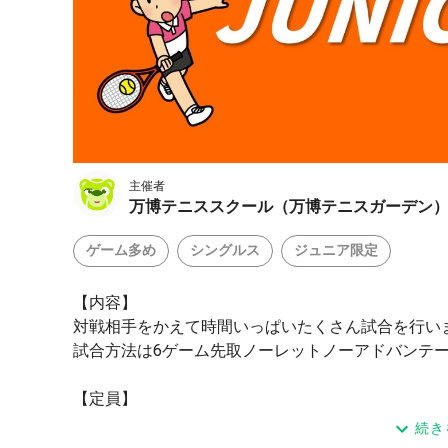
主催者
万博テニススクール（万博テニスガーデン
ゲーム多め
シングルス
ジュニア限定
【内容】
対戦相手をかえて時間いっぱいたくさん試合を行い
試合方法は6ゲーム先取ノーレットノーアドバンテ
【定員】
合計最大40名（12歳以下男女・14歳以下男女・16
続き
※参加状況によりカテゴリ別の選手と試合を行う場