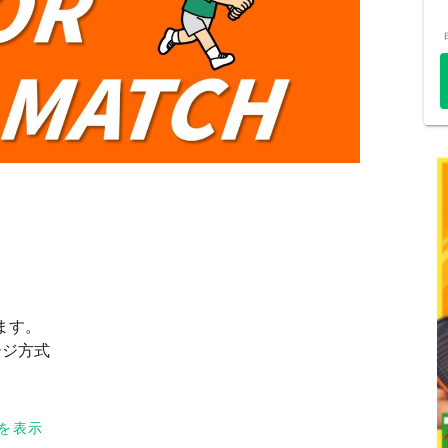
）
ます。
ージ方式
歳以下男女）
を表示
合もございます。