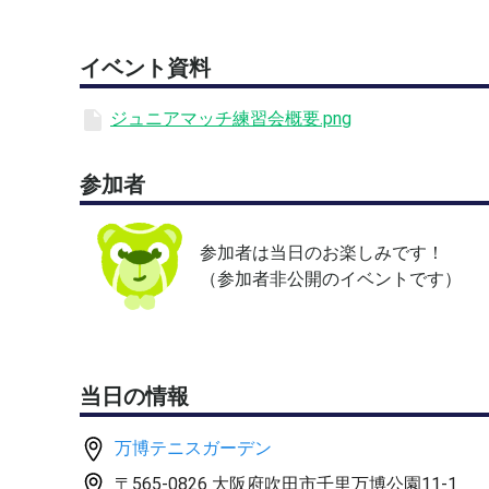
【コート】
イベント資料
アンツーカーコート（アウトドア）
ジュニアマッチ練習会概要.png
【料金】
スクール生3,300円・ビジター3,850円
参加者
当日フロントにて現金でお支払いください。
キャンセルは3日前までとなります。
参加者は当日のお楽しみです！
※詳細についてはイベントチラシをご確認ください
（参加者非公開のイベントです）
当日の情報
万博テニスガーデン
〒565-0826 大阪府吹田市千里万博公園11-1