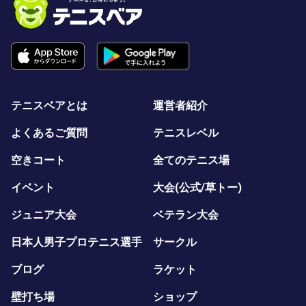
南林間テニスクラブ 大和市
D-tennis 相模原校 相模原市
D-tennis 古淵駅前校 相模原市
D-tennis インドア小田原校 小田原市
小田原テニスガーデン 小田原市
レックインドアテニススクール新百合ヶ丘 川崎市
ジップテニスアリーナ町田
テニスベアとは
運営者紹介
よくあるご質問
テニスレベル
空きコート
全てのテニス場
イベント
大会(公式/草トー)
ジュニア大会
ベテラン大会
日本人男子プロテニス選手
サークル
ブログ
ラケット
壁打ち場
ショップ