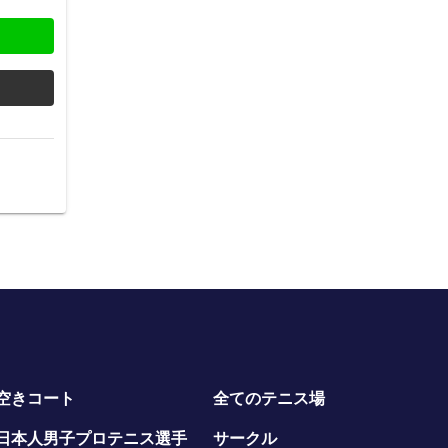
空きコート
全てのテニス場
日本人男子プロテニス選手
サークル