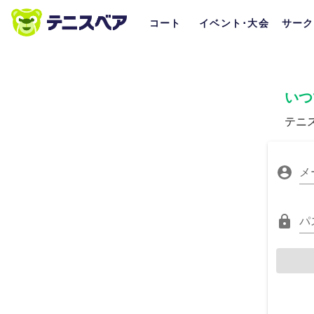
コート
イベント･大会
サーク
いつ
テニ
メ
パ