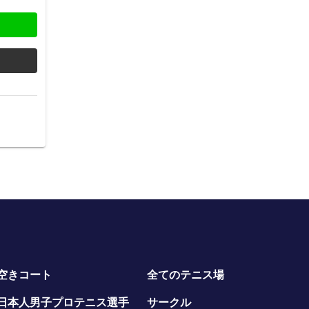
空きコート
全てのテニス場
日本人男子プロテニス選手
サークル