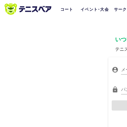
コート
イベント･大会
サーク
いつ
テニ
メ
パ