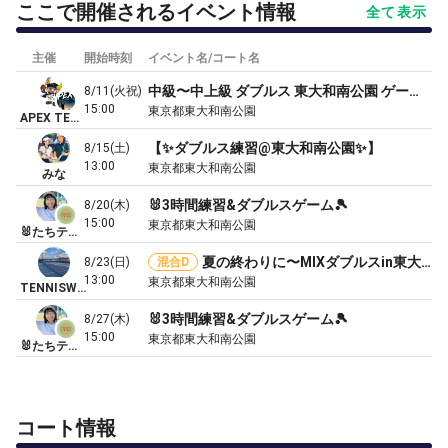
ここで開催されるイベント情報
全て表示
主催
開始時刻
イベント名/コート名
中級〜中上級 ダブルス 東大和南公園 ゲーム多め
8/11(火祝)
15:00
東京都東大和南公園
APEX TENNIS CLUB based in KODAIRA
【✨️ダブルス練習@東大和南公園✨️】
8/15(土)
13:00
東京都東大和南公園
みな
🐰3時間練習&ダブルスゲーム🎾
8/20(木)
15:00
東京都東大和南公園
🐰たちテニ🐰テニスクラブin立川🎾
夏の終わりに〜MIXダブルスin東大和
8/23(日)
混合D
13:00
東京都東大和南公園
TENNISWAY
🐰3時間練習&ダブルスゲーム🎾
8/27(木)
15:00
東京都東大和南公園
🐰たちテニ🐰テニスクラブin立川🎾
コート情報