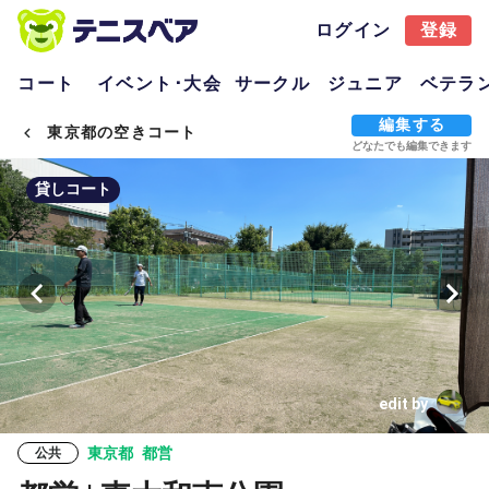
ログイン
登録
コート
イベント･大会
サークル
ジュニア
ベテラ
編集する
東京都の空きコート
どなたでも編集できます
貸しコート
edit by
東京都
都営
公共