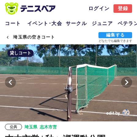
ログイン
登録
コート
イベント･大会
サークル
ジュニア
ベテラ
編集する
埼玉県の空きコート
どなたでも編集できます
貸しコート
edit by
埼玉県
志木市営
公共