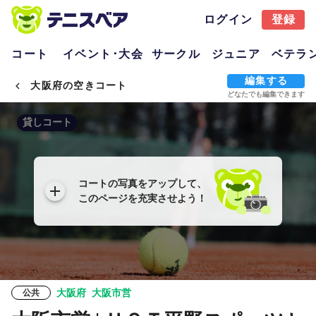
ログイン
登録
コート
イベント･大会
サークル
ジュニア
ベテラ
編集する
大阪府の空きコート
どなたでも編集できます
貸しコート
コートの写真をアップして、
このページを充実させよう！
大阪府
大阪市営
公共