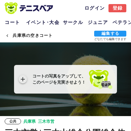
ログイン
登録
コート
イベント･大会
サークル
ジュニア
ベテラ
編集する
兵庫県の空きコート
どなたでも編集できます
コートの写真をアップして、
このページを充実させよう！
兵庫県
三木市営
公共