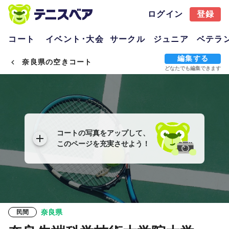
ログイン
登録
コート
イベント･大会
サークル
ジュニア
ベテラ
編集する
奈良県の空きコート
どなたでも編集できます
コートの写真をアップして、
このページを充実させよう！
奈良県
民間