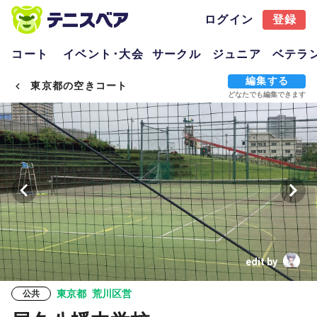
ログイン
登録
コート
イベント･大会
サークル
ジュニア
ベテラ
編集する
東京都の空きコート
どなたでも編集できます
edit by
東京都
荒川区営
公共